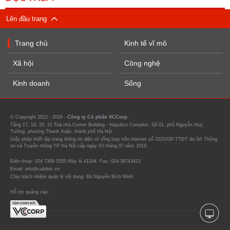
Lên đầu trang
Trang chủ
Kinh tế vĩ mô
Xã hội
Công nghệ
Kinh doanh
Sống
© Copyright 2012 - 2026 -
Công ty Cổ phần VCCorp.
Tầng 17, 19, 20, 21 Toà nhà Center Building - Hapulico Complex, Số 01, phố Nguyễn Huy
Tưởng, phường Thanh Xuân, thành phố Hà Nội
Giấy phép thiết lập trang thông tin điện tử tổng hợp trên internet số 3321/GP-TTĐT do Sở Thông
tin và Truyền thông TP Hà Nội cấp ngày 03 tháng 07 năm 2019.
Điện thoại: 024 7309 5555 Máy lẻ 41294. Fax: 024-39743413
Email: info@cafebiz.vn
Chịu trách nhiệm quản lý nội dung: Bà Nguyễn Bích Minh
Hỗ trợ quảng cáo: