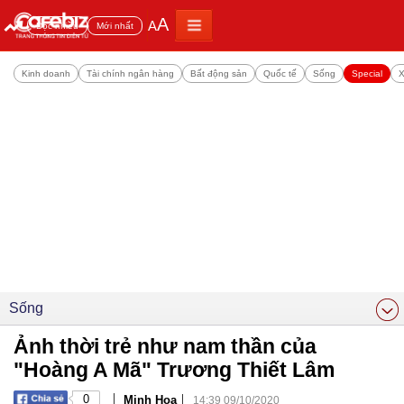
A
A
Đọc nhiều
Mới nhất
Kinh doanh
Tài chính ngân hàng
Bất động sản
Quốc tế
Sống
Special
X
Sống
Ảnh thời trẻ như nam thần của
"Hoàng A Mã" Trương Thiết Lâm
|
|
0
Minh Hoa
14:39 09/10/2020