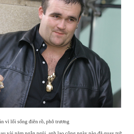
 vì lối sống điên rồ, phô trương
sau vài năm ngắn ngủi, anh lao công ngày nào đã quay trở