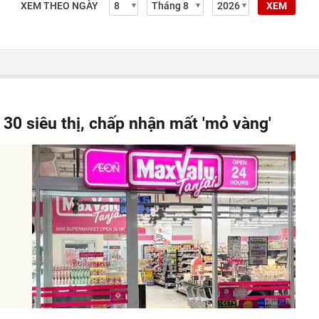
XEM THEO NGÀY
XEM
 30 siêu thị, chấp nhận mất 'mỏ vàng'