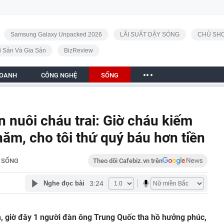
Samsung Galaxy Unpacked 2026
LÃI SUẤT DẬY SÓNG
CHỦ SHO
i Sản Và Gia Sản
BizReview
DOANH
CÔNG NGHỆ
SỐNG
n nuôi cháu trai: Giờ cháu kiếm
năm, cho tôi thứ quý báu hơn tiền
SỐNG
Theo dõi Cafebiz.vn trên
3:24
Nghe đọc bài
h, giờ đây 1 người đàn ông Trung Quốc tha hồ hưởng phúc,