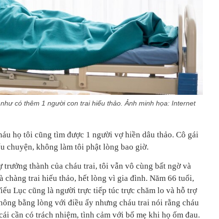
như có thêm 1 người con trai hiếu thảo. Ảnh minh họa: Internet
háu họ tôi cũng tìm được 1 người vợ hiền dâu thảo. Cô gái
u chuyện, không làm tôi phật lòng bao giờ.
 trưởng thành của cháu trai, tôi vẫn vô cùng bất ngờ và
 chàng trai hiếu thảo, hết lòng vì gia đình. Năm 66 tuổi,
iểu Lục cũng là người trực tiếp túc trực chăm lo và hỗ trợ
không bằng lòng với điều ấy nhưng cháu trai nói rằng cháu
n cái cần có trách nhiệm, tình cảm với bố mẹ khi họ ốm đau.