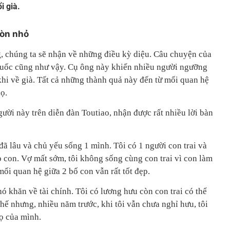
i già.
còn nhỏ
g, chúng ta sẽ nhận về những điều kỳ diệu. Câu chuyện của
Quốc cũng như vậy. Cụ ông này khiến nhiều người ngưỡng
hi về già. Tất cả những thành quả này đến từ mối quan hệ
ọ.
gười này trên diễn đàn Toutiao, nhận được rất nhiều lời bàn
đã lâu và chủ yếu sống 1 mình. Tôi có 1 người con trai và
 con. Vợ mất sớm, tôi không sống cùng con trai vì con làm
mối quan hệ giữa 2 bố con vẫn rất tốt đẹp.
ó khăn về tài chính. Tôi có lương hưu còn con trai có thể
hế nhưng, nhiều năm trước, khi tôi vẫn chưa nghỉ hưu, tôi
ọ của mình.