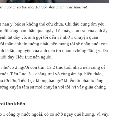
n nuôi cháu trai mới 10 tuổi. Ảnh minh họa: Internet
nan y, bác sĩ không thể cứu chữa. Chị dâu cũng ốm yếu,
n nuôi sống bản thân qua ngày. Lúc này, con trai của anh ấy
bệnh tật dày vò, anh gọi tôi đến và nhờ 1 chuyện quan
gười thân anh tin tưởng nhất, nên mong tôi sẽ nhận nuôi con
hính là tâm nguyện của anh nên tôi nhanh chóng đồng ý. Dù
nuôi dạy Tiểu Lục nên người.
 như có 2 người con trai. Cả 2 trạc tuổi nhau nên cũng dễ
ruột. Tiểu Lục là 1 chàng trai vô cùng ấm áp, hiếu thảo,
ỏ tới lớn, Tiểu Lục không bao giờ khiến tôi phải lo lắng
hường xuyên tâm sự mọi chuyện với tôi, vì vậy giữa chúng
rai lớn khôn
o 1 công ty nước ngoài, có cơ sở ở ngay quê hương. Vì vậy,