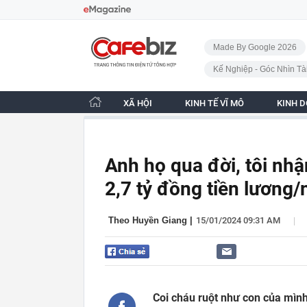
Bỏ qua điều hướng
CafeBiz - Trang chủ
Made By Google 2026
Kế Nghiệp - Góc Nhìn Tà
XÃ HỘI
KINH TẾ VĨ MÔ
KINH 
Anh họ qua đời, tôi nhậ
2,7 tỷ đồng tiền lương/
|
Theo Huyền Giang
|
15/01/2024 09:31 AM
Coi cháu ruột như con của mìn