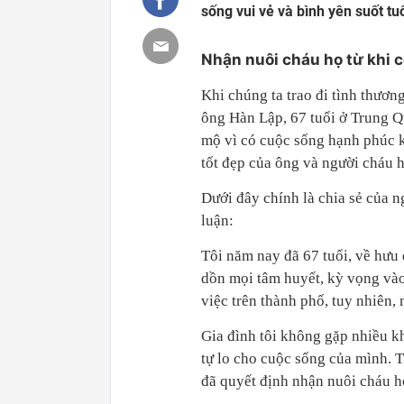
sống vui vẻ và bình yên suốt tuổ
Nhận nuôi cháu họ từ khi 
Khi chúng ta trao đi tình thươn
ông Hàn Lập, 67 tuổi ở Trung 
mộ vì có cuộc sống hạnh phúc k
tốt đẹp của ông và người cháu h
Dưới đây chính là chia sẻ của n
luận:
Tôi năm nay đã 67 tuổi, về hưu 
dồn mọi tâm huyết, kỳ vọng vào
việc trên thành phố, tuy nhiên, 
Gia đình tôi không gặp nhiều kh
tự lo cho cuộc sống của mình. T
đã quyết định nhận nuôi cháu h