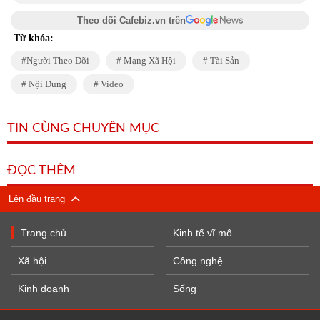
Theo dõi Cafebiz.vn trên
Từ khóa:
Người Theo Dõi
Mạng Xã Hội
Tài Sản
Nội Dung
Video
TIN CÙNG CHUYÊN MỤC
ĐỌC THÊM
Lên đầu trang
Trang chủ
Kinh tế vĩ mô
Xã hội
Công nghệ
Kinh doanh
Sống