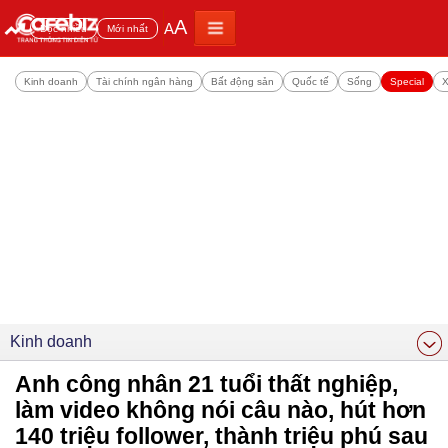
A
A
Đọc nhiều
Mới nhất
Kinh doanh
Tài chính ngân hàng
Bất động sản
Quốc tế
Sống
Special
X
Kinh doanh
Anh công nhân 21 tuổi thất nghiệp,
làm video không nói câu nào, hút hơn
140 triệu follower, thành triệu phú sau