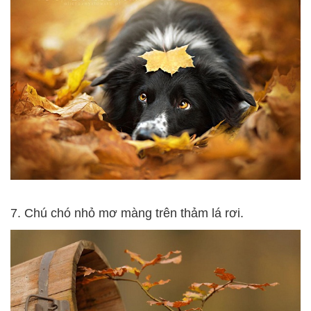
7. Chú chó nhỏ mơ màng trên thảm lá rơi.