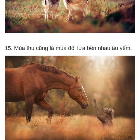
15. Mùa thu cũng là mùa đôi lứa bên nhau âu yếm.