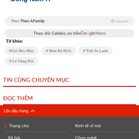
Theo
Theo AFamily
Copy link
Theo dõi Cafebiz.vn trên
Từ khóa:
Gió Heo May
Mưa Rả Rích
Trời Se Lạnh
Lá Vàng Rơi
TIN CÙNG CHUYÊN MỤC
ĐỌC THÊM
Lên đầu trang
Trang chủ
Kinh tế vĩ mô
Xã hội
Công nghệ