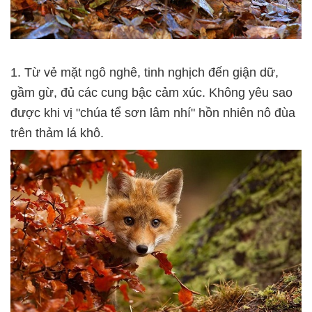
1. Từ vẻ mặt ngô nghê, tinh nghịch đến giận dữ,
gầm gừ, đủ các cung bậc cảm xúc. Không yêu sao
được khi vị "chúa tể sơn lâm nhí" hồn nhiên nô đùa
trên thảm lá khô.