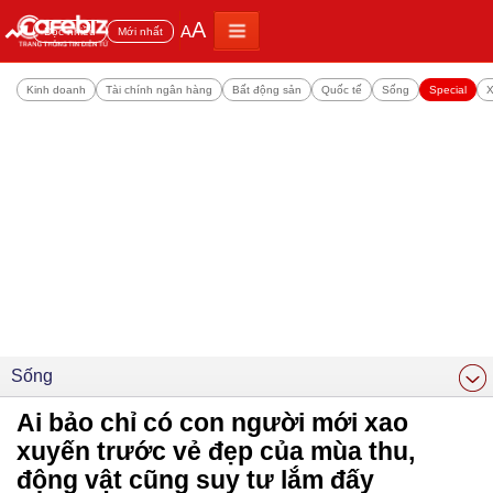
A
A
Đọc nhiều
Mới nhất
Kinh doanh
Tài chính ngân hàng
Bất động sản
Quốc tế
Sống
Special
X
Sống
Ai bảo chỉ có con người mới xao
xuyến trước vẻ đẹp của mùa thu,
động vật cũng suy tư lắm đấy