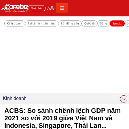
A
A
Đọc nhiều
Mới nhất
Kinh doanh
Tài chính ngân hàng
Bất động sản
Quốc tế
Sống
Special
X
Kinh doanh
ACBS: So sánh chênh lệch GDP năm
2021 so với 2019 giữa Việt Nam và
Indonesia, Singapore, Thái Lan...