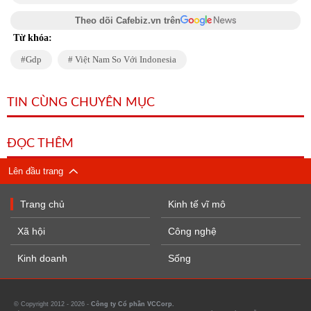
Theo dõi Cafebiz.vn trên
Từ khóa:
Gdp
Việt Nam So Với Indonesia
TIN CÙNG CHUYÊN MỤC
ĐỌC THÊM
Lên đầu trang
Trang chủ
Kinh tế vĩ mô
Xã hội
Công nghệ
Kinh doanh
Sống
© Copyright 2012 - 2026 -
Công ty Cổ phần VCCorp.