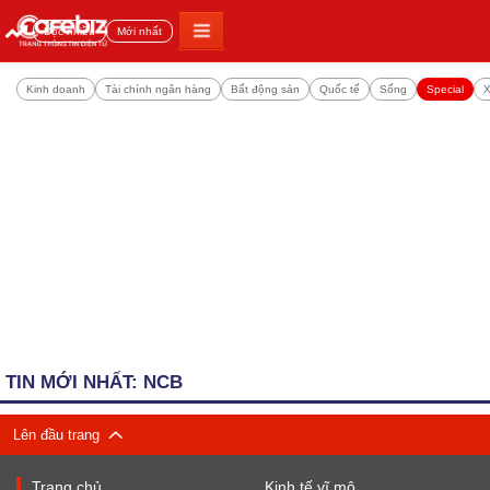
Đọc nhiều
Mới nhất
Kinh doanh
Tài chính ngân hàng
Bất động sản
Quốc tế
Sống
Special
X
TIN MỚI NHẤT: NCB
Lên đầu trang
Trang chủ
Kinh tế vĩ mô