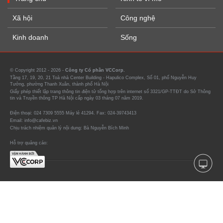
Xã hội
Công nghệ
Kinh doanh
Sống
© Copyright 2012 - 2026 -
Công ty Cổ phần VCCorp.
Tầng 17, 19, 20, 21 Toà nhà Center Building - Hapulico Complex, Số 01, phố Nguyễn Huy
Tưởng, phường Thanh Xuân, thành phố Hà Nội
Giấy phép thiết lập trang thông tin điện tử tổng hợp trên internet số 3321/GP-TTĐT do Sở Thông
tin và Truyền thông TP Hà Nội cấp ngày 03 tháng 07 năm 2019.
Điện thoại: 024 7309 5555 Máy lẻ 41294. Fax: 024-39743413
Email: info@cafebiz.vn
Chịu trách nhiệm quản lý nội dung: Bà Nguyễn Bích Minh
Hỗ trợ quảng cáo: