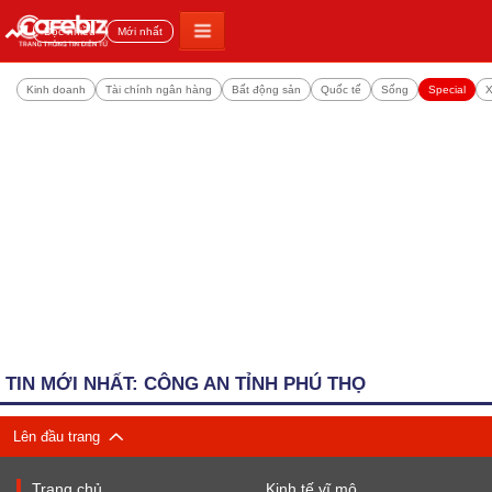
Đọc nhiều
Mới nhất
Kinh doanh
Tài chính ngân hàng
Bất động sản
Quốc tế
Sống
Special
X
TIN MỚI NHẤT: CÔNG AN TỈNH PHÚ THỌ
Lên đầu trang
Trang chủ
Kinh tế vĩ mô