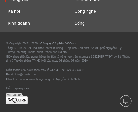
Xã hội
Công nghệ
Kinh doanh
Sống
© Copyright 2012 - 2026 -
Công ty Cổ phần VCCorp.
Tầng 17, 19, 20, 21 Toà nhà Center Building - Hapulico Complex, Số 01, phố Nguyễn Huy
Tưởng, phường Thanh Xuân, thành phố Hà Nội
Giấy phép thiết lập trang thông tin điện tử tổng hợp trên internet số 3321/GP-TTĐT do Sở Thông
tin và Truyền thông TP Hà Nội cấp ngày 03 tháng 07 năm 2019.
Điện thoại: 024 7309 5555 Máy lẻ 41294. Fax: 024-39743413
Email: info@cafebiz.vn
Chịu trách nhiệm quản lý nội dung: Bà Nguyễn Bích Minh
Hỗ trợ quảng cáo: