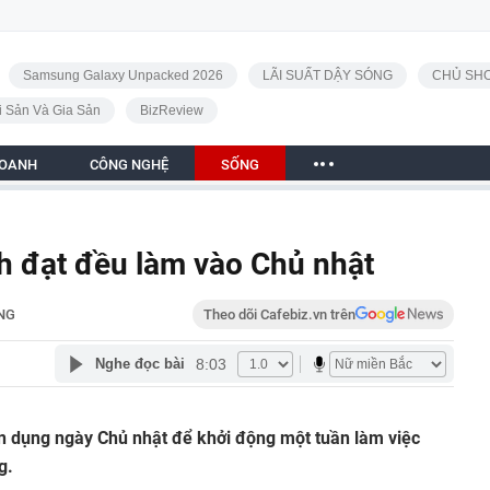
Samsung Galaxy Unpacked 2026
LÃI SUẤT DẬY SÓNG
CHỦ SHO
i Sản Và Gia Sản
BizReview
DOANH
CÔNG NGHỆ
SỐNG
h đạt đều làm vào Chủ nhật
NG
Theo dõi Cafebiz.vn trên
8:03
Nghe đọc bài
ận dụng ngày Chủ nhật để khởi động một tuần làm việc
g.