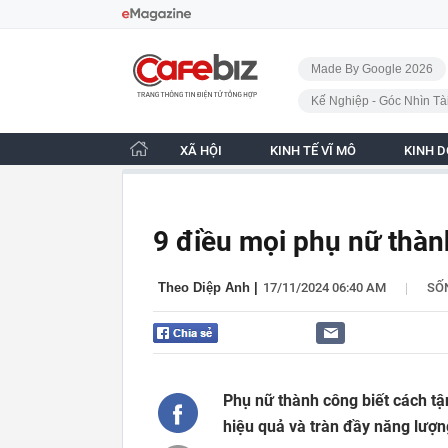
Bỏ qua điều hướng
CafeBiz - Trang chủ
Made By Google 2026
Kế Nghiệp - Góc Nhìn Tà
XÃ HỘI
KINH TẾ VĨ MÔ
KINH 
9 điều mọi phụ nữ thàn
|
Theo Diệp Anh
|
17/11/2024 06:40 AM
SỐ
Phụ nữ thành công biết cách t
hiệu quả và tràn đầy năng lượn