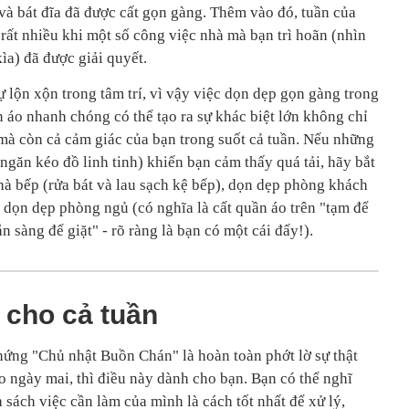
và bát đĩa đã được cất gọn gàng. Thêm vào đó, tuần của
rất nhiều khi một số công việc nhà mà bạn trì hoãn (nhìn
ìa) đã được giải quyết.
 lộn xộn trong tâm trí, vì vậy việc dọn dẹp gọn gàng trong
n áo nhanh chóng có thể tạo ra sự khác biệt lớn không chỉ
mà còn cả cảm giác của bạn trong suốt cả tuần. Nếu những
ngăn kéo đồ linh tinh) khiến bạn cảm thấy quá tải, hãy bắt
à bếp (rửa bát và lau sạch kệ bếp), dọn dẹp phòng khách
 dọn dẹp phòng ngủ (có nghĩa là cất quần áo trên "tạm để
 sàng để giặt" - rõ ràng là bạn có một cái đấy!).
 cho cả tuần
hứng "Chủ nhật Buồn Chán" là hoàn toàn phớt lờ sự thật
ào ngày mai, thì điều này dành cho bạn. Bạn có thể nghĩ
sách việc cần làm của mình là cách tốt nhất để xử lý,