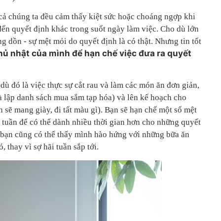
 cả chúng ta đều cảm thấy kiệt sức hoặc choáng ngợp khi
đến quyết định khác trong suốt ngày làm việc. Cho dù lớn
g dồn - sự mệt mỏi do quyết định là có thật. Nhưng tin tốt
ủ nhật của mình để hạn chế việc đưa ra quyết
dù đó là việc thực sự cắt rau và làm các món ăn đơn giản,
và lập danh sách mua sắm tạp hóa) và lên kế hoạch cho
 sẽ mang giày, đi tất màu gì). Bạn sẽ hạn chế một số mệt
ả tuần để có thể dành nhiều thời gian hơn cho những quyết
 bạn cũng có thể thấy mình hào hứng với những bữa ăn
 thay vì sợ hãi tuần sắp tới.