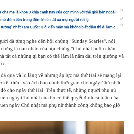
ủa cha mẹ là khoe 3 khía cạnh này của con mình với thế giới bên ngoài
nữ đếm tiền trong đêm khiến tất cả mọi người rơi lệ
g" nhất Tam Quốc: Giỏi đến mấy mà không biết điều thì đi làm cũng chẳng được trọng dụng
người đã từng nghe đến hội chứng "Sunday Scaries", nói
u từng là nạn nhân của hội chứng "Chủ nhật buồn chán".
à tất cả những gì bạn có thể làm là nằm dài trên giường và
ix.
đã qua và lo lắng về những áp lực mà thứ Hai sẽ mang lại.
a
kết thúc, và cách bạn dành thời gian cho ngày Chủ nhật
c đó cho ngày thứ Hai. Trên thực tế, những người phụ nữ
quen ngày Chủ nhật của họ có thể quyết định cả tuần của
i quen ngày Chủ nhật mà phụ nữ thành công không bao giờ