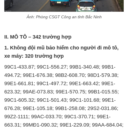
Ảnh: Phòng CSGT Công an tỉnh Bắc Ninh
II. MÔ TÔ – 342 trường hợp
1. Không đội mũ bảo hiểm cho người đi mô tô,
xe máy: 320 trường hợp
99C1-433.87; 99C1-556.27; 99B1-340.48; 99B1-
494.72; 99E1-676.38; 98B2-608.70; 98D1-579.38;
99E1-661.81; 99C1-497.72; 99E1-663.42; 99E1-
623.32; 99AE-073.83; 99E1-570.75; 99B1-015.55;
99C1-605.32; 99C1-501.43; 99C1-101.68; 99E1-
676.28; 99E1-105.18; 99B1-258.08; 29S2-031.86;
99Z2-1111; 99AC-033.70; 99C1-370.71; 99E1-
663.31; 99MĐ1-090.32; 99E1-229.09; 99AA-684.04;