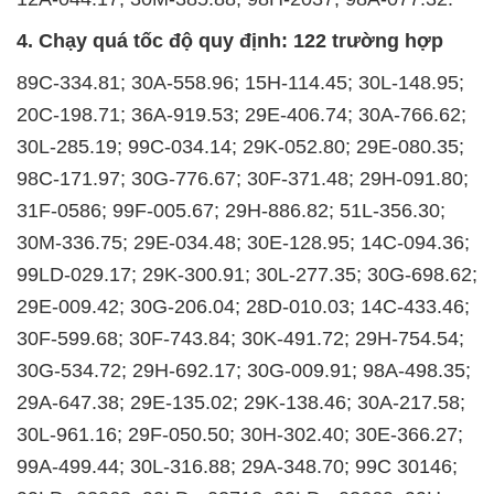
4. Chạy quá tốc độ quy định: 122 trường hợp
89C-334.81; 30A-558.96; 15H-114.45; 30L-148.95;
20C-198.71; 36A-919.53; 29E-406.74; 30A-766.62;
30L-285.19; 99C-034.14; 29K-052.80; 29E-080.35;
98C-171.97; 30G-776.67; 30F-371.48; 29H-091.80;
31F-0586; 99F-005.67; 29H-886.82; 51L-356.30;
30M-336.75; 29E-034.48; 30E-128.95; 14C-094.36;
99LD-029.17; 29K-300.91; 30L-277.35; 30G-698.62;
29E-009.42; 30G-206.04; 28D-010.03; 14C-433.46;
30F-599.68; 30F-743.84; 30K-491.72; 29H-754.54;
30G-534.72; 29H-692.17; 30G-009.91; 98A-498.35;
29A-647.38; 29E-135.02; 29K-138.46; 30A-217.58;
30L-961.16; 29F-050.50; 30H-302.40; 30E-366.27;
99A-499.44; 30L-316.88; 29A-348.70; 99C 30146;