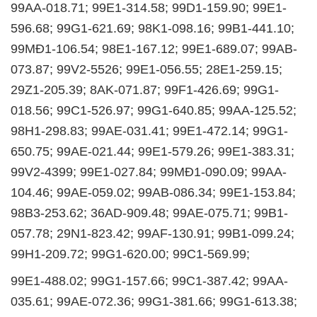
99AA-018.71; 99E1-314.58; 99D1-159.90; 99E1-
596.68; 99G1-621.69; 98K1-098.16; 99B1-441.10;
99MĐ1-106.54; 98E1-167.12; 99E1-689.07; 99AB-
073.87; 99V2-5526; 99E1-056.55; 28E1-259.15;
29Z1-205.39; 8AK-071.87; 99F1-426.69; 99G1-
018.56; 99C1-526.97; 99G1-640.85; 99AA-125.52;
98H1-298.83; 99AE-031.41; 99E1-472.14; 99G1-
650.75; 99AE-021.44; 99E1-579.26; 99E1-383.31;
99V2-4399; 99E1-027.84; 99MĐ1-090.09; 99AA-
104.46; 99AE-059.02; 99AB-086.34; 99E1-153.84;
98B3-253.62; 36AD-909.48; 99AE-075.71; 99B1-
057.78; 29N1-823.42; 99AF-130.91; 99B1-099.24;
99H1-209.72; 99G1-620.00; 99C1-569.99;
99E1-488.02; 99G1-157.66; 99C1-387.42; 99AA-
035.61; 99AE-072.36; 99G1-381.66; 99G1-613.38;