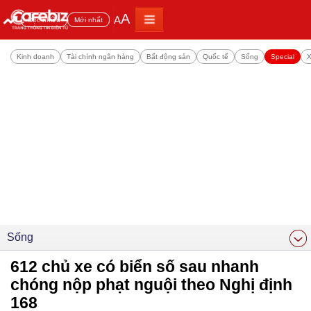
A
A
Đọc nhiều
Mới nhất
Kinh doanh
Tài chính ngân hàng
Bất động sản
Quốc tế
Sống
Special
X
Sống
612 chủ xe có biển số sau nhanh
chóng nộp phạt nguội theo Nghị định
168