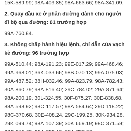
15K-589.99; 98A-403.85; 98A-663.66; 98A-341.09.
2. Quay đầu xe ở phần đường dành cho người
đi bộ qua đường: 01 trường hợp
99A-760.84.
3. Không chấp hành hiệu lệnh, chỉ dẫn của vạch
kẻ đường: 96 trường hợp
99A-510.44; 98A-191.23; 99E-017.29; 99A-468.46;
99A-968.01; 36K-033.66; 98B-070.13; 99A-075.03;
99A-487.52; 38H-032.46; 99A-823.79; 98A-782.43;
30A-860.79; 98A-816.40; 29C-784.02; 29A-871.64;
98A-200.19; 30L-324.55; 30F-875.27; 30E-838.68;
88A-598.92; 98C-117.57; 98A-584.64; 29D-118.22;
98C-370.68; 30E-408.24; 29C-199.25; 30K-934.28;
29K-099.74; 98A-107.39; 30K-669.19; 98C-371.58;