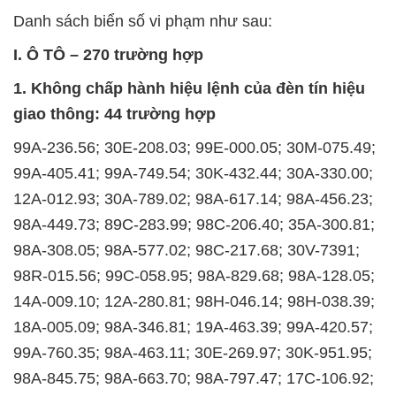
Danh sách biển số vi phạm như sau:
I. Ô TÔ – 270 trường hợp
1. Không chấp hành hiệu lệnh của đèn tín hiệu
giao thông: 44 trường hợp
99A-236.56; 30E-208.03; 99E-000.05; 30M-075.49;
99A-405.41; 99A-749.54; 30K-432.44; 30A-330.00;
12A-012.93; 30A-789.02; 98A-617.14; 98A-456.23;
98A-449.73; 89C-283.99; 98C-206.40; 35A-300.81;
98A-308.05; 98A-577.02; 98C-217.68; 30V-7391;
98R-015.56; 99C-058.95; 98A-829.68; 98A-128.05;
14A-009.10; 12A-280.81; 98H-046.14; 98H-038.39;
18A-005.09; 98A-346.81; 19A-463.39; 99A-420.57;
99A-760.35; 98A-463.11; 30E-269.97; 30K-951.95;
98A-845.75; 98A-663.70; 98A-797.47; 17C-106.92;