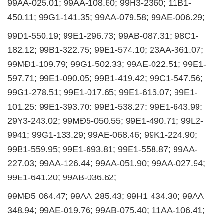
99AA-025.01; 99AA-108.60; 99H3-2360; 11B1-
450.11; 99G1-141.35; 99AA-079.58; 99AE-006.29;
99D1-550.19; 99E1-296.73; 99AB-087.31; 98C1-
182.12; 99B1-322.75; 99E1-574.10; 23AA-361.07;
99MĐ1-109.79; 99G1-502.33; 99AE-022.51; 99E1-
597.71; 99E1-090.05; 99B1-419.42; 99C1-547.56;
99G1-278.51; 99E1-017.65; 99E1-616.07; 99E1-
101.25; 99E1-393.70; 99B1-538.27; 99E1-643.99;
29Y3-243.02; 99MĐ5-050.55; 99E1-490.71; 99L2-
9941; 99G1-133.29; 99AE-068.46; 99K1-224.90;
99B1-559.95; 99E1-693.81; 99E1-558.87; 99AA-
227.03; 99AA-126.44; 99AA-051.90; 99AA-027.94;
99E1-641.20; 99AB-036.62;
99MĐ5-064.47; 99AA-285.43; 99H1-434.30; 99AA-
348.94; 99AE-019.76; 99AB-075.40; 11AA-106.41;