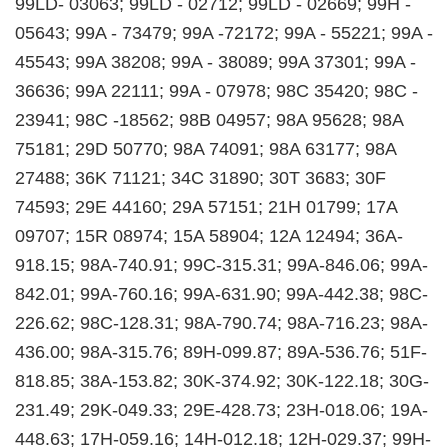
99LD- 03063; 99LD - 02712; 99LD - 02669; 99H -
05643; 99A - 73479; 99A -72172; 99A - 55221; 99A -
45543; 99A 38208; 99A - 38089; 99A 37301; 99A -
36636; 99A 22111; 99A - 07978; 98C 35420; 98C -
23941; 98C -18562; 98B 04957; 98A 95628; 98A
75181; 29D 50770; 98A 74091; 98A 63177; 98A
27488; 36K 71121; 34C 31890; 30T 3683; 30F
74593; 29E 44160; 29A 57151; 21H 01799; 17A
09707; 15R 08974; 15A 58904; 12A 12494; 36A-
918.15; 98A-740.91; 99C-315.31; 99A-846.06; 99A-
842.01; 99A-760.16; 99A-631.90; 99A-442.38; 98C-
226.62; 98C-128.31; 98A-790.74; 98A-716.23; 98A-
436.00; 98A-315.76; 89H-099.87; 89A-536.76; 51F-
818.85; 38A-153.82; 30K-374.92; 30K-122.18; 30G-
231.49; 29K-049.33; 29E-428.73; 23H-018.06; 19A-
448.63; 17H-059.16; 14H-012.18; 12H-029.37; 99H-