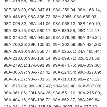
98C-215.65; 98A-252.15; 98A-753.52;
30E-083.20; 98C-347.61; 98A-259.94; 98A-168.14;
98A-448.60; 98A-836.72; 98H-3986; 98A-669.03;
98C-095.32; 98A-441.06; 98A-058.13; 98B-160.10;
99A-380.16; 98A-580.17; 98A-639.58; 98C-112.17;
98C-244.32; 99A-045.55; 98A-279.98; 99A-975.34;
98A-766.26; 29K-105.31; 29H-202.59; 98A-424.23;
98A-299.10; 98A-858.77; 98A-025.61; 34A-468.44;
98A-213.60; 98A-168.14; 99B-099.71; 30L-134.56;
98A-279.51; 17A-091.99; 99A-974.76; 98A-359.30;
98A-866.97; 98A-727.42; 98A-124.54; 98C-327.69;
98A-587.27; 98A-781.53; 98A-310.18; 98A-273.12;
30H-575.89; 98C-307.47; 98A-562.48; 98A-587.08;
98A-061.06; 29H-624.26; 98A-551.10; 30A-215.09;
98A-404.16; 98B-136.72; 98A-862.37; 98A-289.84;
12A-044.17; 30M-385.88; 98H-2037; 98A-077.32.