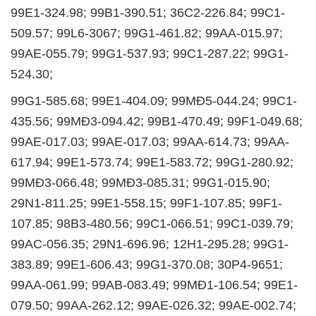
99E1-324.98; 99B1-390.51; 36C2-226.84; 99C1-
509.57; 99L6-3067; 99G1-461.82; 99AA-015.97;
99AE-055.79; 99G1-537.93; 99C1-287.22; 99G1-
524.30;
99G1-585.68; 99E1-404.09; 99MĐ5-044.24; 99C1-
435.56; 99MĐ3-094.42; 99B1-470.49; 99F1-049.68;
99AE-017.03; 99AE-017.03; 99AA-614.73; 99AA-
617.94; 99E1-573.74; 99E1-583.72; 99G1-280.92;
99MĐ3-066.48; 99MĐ3-085.31; 99G1-015.90;
29N1-811.25; 99E1-558.15; 99F1-107.85; 99F1-
107.85; 98B3-480.56; 99C1-066.51; 99C1-039.79;
99AC-056.35; 29N1-696.96; 12H1-295.28; 99G1-
383.89; 99E1-606.43; 99G1-370.08; 30P4-9651;
99AA-061.99; 99AB-083.49; 99MĐ1-106.54; 99E1-
079.50; 99AA-262.12; 99AE-026.32; 99AE-002.74;