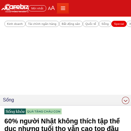
A
A
Đọc nhiều
Mới nhất
Kinh doanh
Tài chính ngân hàng
Bất động sản
Quốc tế
Sống
Special
X
Sống
60% người Nhật không thích tập thể
dục nhưng tuổi thọ vẫn cao top đầu