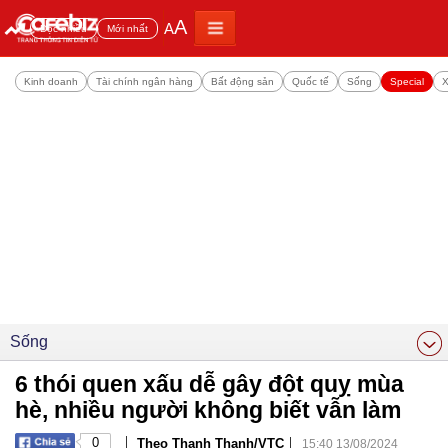
A
A
Đọc nhiều
Mới nhất
Kinh doanh
Tài chính ngân hàng
Bất động sản
Quốc tế
Sống
Special
X
Sống
6 thói quen xấu dễ gây đột quỵ mùa
hè, nhiều người không biết vẫn làm
|
|
0
Theo Thanh Thanh/VTC
15:40 13/08/2024