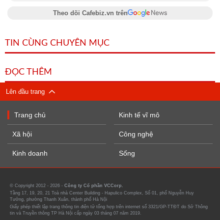
Theo dõi Cafebiz.vn trên
TIN CÙNG CHUYÊN MỤC
ĐỌC THÊM
Lên đầu trang
Trang chủ
Kinh tế vĩ mô
Xã hội
Công nghệ
Kinh doanh
Sống
© Copyright 2012 - 2026 -
Công ty Cổ phần VCCorp.
Tầng 17, 19, 20, 21 Toà nhà Center Building - Hapulico Complex, Số 01, phố Nguyễn Huy
Tưởng, phường Thanh Xuân, thành phố Hà Nội
Giấy phép thiết lập trang thông tin điện tử tổng hợp trên internet số 3321/GP-TTĐT do Sở Thông
tin và Truyền thông TP Hà Nội cấp ngày 03 tháng 07 năm 2019.