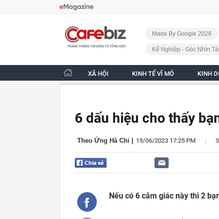
Bỏ qua điều hướng
CafeBiz - Trang chủ
Made By Google 2026
Kế Nghiệp - Góc Nhìn Tà
XÃ HỘI
KINH TẾ VĨ MÔ
KINH 
6 dấu hiệu cho thấy bạ
|
Theo Ứng Hà Chi
|
19/06/2023 17:25 PM
Nếu có 6 cảm giác này thì 2 bạn