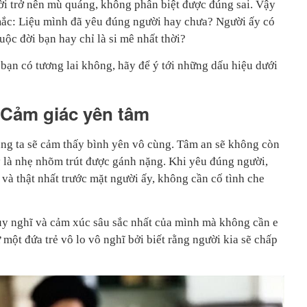
ời trở nên mù quáng, không phân biệt được đúng sai. Vậy
mắc: Liệu mình đã yêu đúng người hay chưa? Người ấy có
ộc đời bạn hay chỉ là si mê nhất thời?
2 bạn có tương lai không, hãy để ý tới những dấu hiệu dưới
 Cảm giác yên tâm
úng ta sẽ cảm thấy bình yên vô cùng. Tâm an sẽ không còn
ày là nhẹ nhõm trút được gánh nặng. Khi yêu đúng người,
 và thật nhất trước mặt người ấy, không cần cố tình che
uy nghĩ và cảm xúc sâu sắc nhất của mình mà không cần e
 một đứa trẻ vô lo vô nghĩ bởi biết rằng người kia sẽ chấp