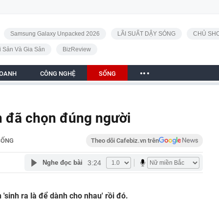
Samsung Galaxy Unpacked 2026
LÃI SUẤT DẬY SÓNG
CHỦ SHO
i Sản Và Gia Sản
BizReview
DOANH
CÔNG NGHỆ
SỐNG
n đã chọn đúng người
SỐNG
Theo dõi Cafebiz.vn trên
3:24
Nghe đọc bài
 'sinh ra là để dành cho nhau' rồi đó.