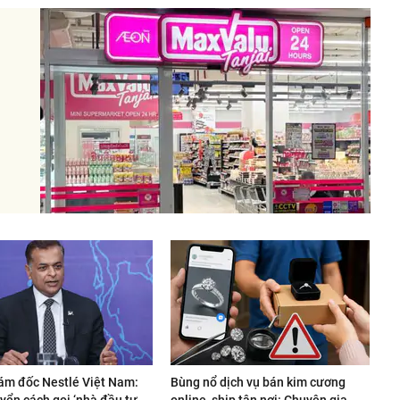
ám đốc Nestlé Việt Nam:
Bùng nổ dịch vụ bán kim cương