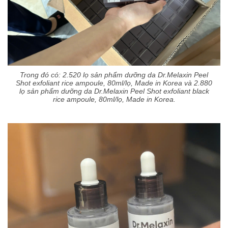
Trong đó có: 2.520 lọ sản phẩm dưỡng da Dr.Melaxin Peel
Shot exfoliant rice ampoule, 80ml/lọ, Made in Korea và 2.880
lọ sản phẩm dưỡng da Dr.Melaxin Peel Shot exfoliant black
rice ampoule, 80ml/lọ, Made in Korea.