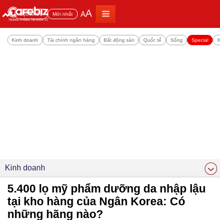
A
A
Đọc nhiều
Mới nhất
Kinh doanh
Tài chính ngân hàng
Bất động sản
Quốc tế
Sống
Special
X
Kinh doanh
5.400 lọ mỹ phẩm dưỡng da nhập lậu
tại kho hàng của Ngân Korea: Có
những hãng nào?