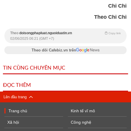
Chi Chi
Theo Chi Chi
Theo
doisongphapluat.nguoiduatin.vn
Copy link
02/06/2025 06:21 (GMT +7)
Theo dõi Cafebiz.vn trên
TIN CÙNG CHUYÊN MỤC
ĐỌC THÊM
Lên đầu trang
Trang chủ
Kinh tế vĩ mô
Xã hội
Công nghệ