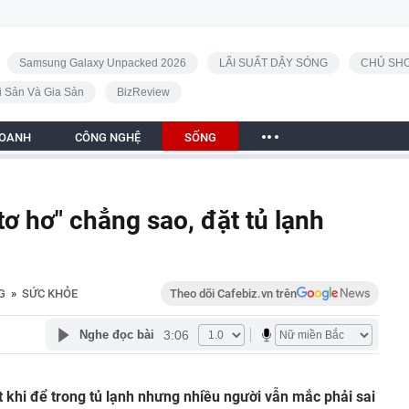
Samsung Galaxy Unpacked 2026
LÃI SUẤT DẬY SÓNG
CHỦ SHO
i Sản Và Gia Sản
BizReview
DOANH
CÔNG NGHỆ
SỐNG
ơ hơ" chẳng sao, đặt tủ lạnh
G
»
SỨC KHỎE
Theo dõi Cafebiz.vn trên
3:06
Nghe đọc bài
khi để trong tủ lạnh nhưng nhiều người vẫn mắc phải sai