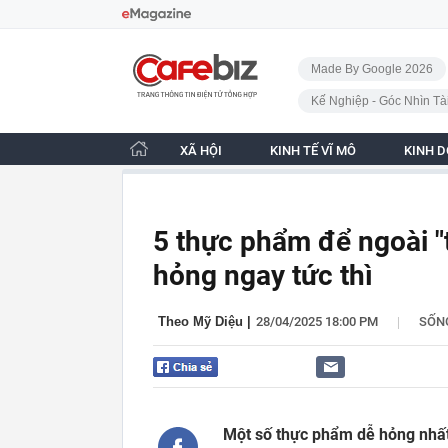
Bỏ qua điều hướng
CafeBiz - Trang chủ
Made By Google 2026
Kế Nghiệp - Góc Nhìn Tà
XÃ HỘI
KINH TẾ VĨ MÔ
KINH 
5 thực phẩm để ngoài "t
hỏng ngay tức thì
|
Theo Mỹ Diệu
|
28/04/2025 18:00 PM
SỐN
Một số thực phẩm dễ hỏng nhất 