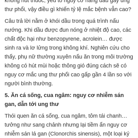
không hút thuốc, yếu tố nguy cơ hàng đầu gây ung
thư phổi, vậy điều gì khiến tỷ lệ mắc bệnh vẫn cao?
Câu trả lời nằm ở khói dầu trong quá trình nấu
nướng. Khi dầu được đun nóng ở nhiệt độ cao, các
chất độc hại như benzopyrene, acrolein… được
sinh ra và lơ lửng trong không khí. Nghiên cứu cho
thấy, phụ nữ thường xuyên nấu ăn trong môi trường
không có hút mùi hoặc thông gió đúng cách sẽ có
nguy cơ mắc ung thư phổi cao gấp gần 4 lần so với
người bình thường.
5. Ăn cá sống, cua ngâm: nguy cơ nhiễm sán
gan, dẫn tới ung thư
Thói quen ăn cá sống, cua ngâm, tôm tái chanh…
tưởng như sang chảnh nhưng lại tiềm ẩn nguy cơ
nhiễm sán lá gan (Clonorchis sinensis), một loại ký