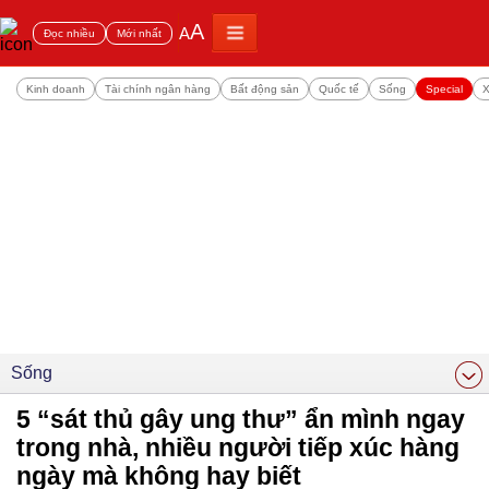
A
A
Đọc nhiều
Mới nhất
Kinh doanh
Tài chính ngân hàng
Bất động sản
Quốc tế
Sống
Special
X
Sống
5 “sát thủ gây ung thư” ẩn mình ngay
trong nhà, nhiều người tiếp xúc hàng
ngày mà không hay biết