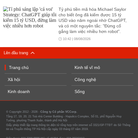
Tỷ phú tiền mã hóa Michael Saylor
cho biết ông đã kiếm được 15 tỷ
USD vào năm ngoái nhờ ChatGPT,
và có một nguyên tắc: "Đừng cố
gắng làm việc nhiều hơn robot".
10:42 | 08/08/2026
Lên đầu trang
Trang chủ
Kinh tế vĩ mô
Xã hội
Công nghệ
Kinh doanh
Sống
© Copyright 2012 - 2026 -
Công ty Cổ phần VCCorp.
Tầng 17, 19, 20, 21 Toà nhà Center Building - Hapulico Complex, Số 01, phố Nguyễn Huy
Tưởng, phường Thanh Xuân, thành phố Hà Nội
Giấy phép thiết lập trang thông tin điện tử tổng hợp trên internet số 3321/GP-TTĐT do Sở Thông
tin và Truyền thông TP Hà Nội cấp ngày 03 tháng 07 năm 2019.