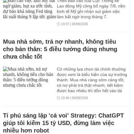
Theo báo cáo của Cục Thống kê
Lao động Mỹ công bố ngày 7/8, nền
kinh tế Mỹ ghi nhận sụt giảm việc
làm bất ngờ trong tháng 7.
10:47 | 08/08/2026
Mua nhà sớm, trả nợ nhanh, không tiêu
cho bản thân: 5 điều tưởng đúng nhưng
chưa chắc tốt
Có những lựa chọn tài chính thường
được xem là biểu hiện của sự trưởng
thành: Mua nhà càng sớm càng tốt,
có nợ phải trả thật nhanh, tiết kiệm
được bao nhiêu thì dồn hết vào tài
sản. Tuy nhiên, nếu áp dụng quá
10:46 | 08/08/2026
cứng nhắc, những nguyên tắc tưởng
như đúng đắn này có thể khiến dòng
tiền mất cân bằng, cuộc sống căng
Tỉ phú sáng lập 'cá voi' Strategy: ChatGPT
thẳng và kế hoạch dài hạn dễ đổ vỡ
giúp tôi kiếm 15 tỷ USD, đừng làm việc
hơn.
nhiều hơn robot