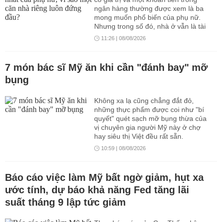
ngân hàng thường được xem là ba
mong muốn phổ biến của phụ nữ.
Nhưng trong số đó, nhà ở vẫn là tài
sản mang ý nghĩa sâu sắc nhất: vừa
11:26 | 08/08/2026
là chỗ trú ngụ, vừa là nền tảng tài
chính, vừa đại diện cho quyền được
tự quyết cuộc đời mình.
7 món bác sĩ Mỹ ăn khi cần "đánh bay" mỡ
bụng
Không xa lạ cũng chẳng đắt đỏ,
những thực phẩm được coi như "bí
quyết" quét sạch mỡ bụng thừa của
vị chuyên gia người Mỹ này ở chợ
hay siêu thị Việt đều rất sẵn.
10:59 | 08/08/2026
Báo cáo việc làm Mỹ bất ngờ giảm, hụt xa
ước tính, dự báo khả năng Fed tăng lãi
suất tháng 9 lập tức giảm