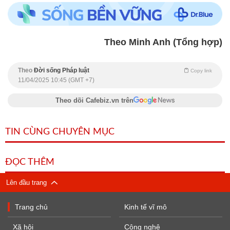
Theo Minh Anh (Tổng hợp)
Theo
Đời sống Pháp luật
Copy link
11/04/2025 10:45 (GMT +7)
Theo dõi Cafebiz.vn trên
TIN CÙNG CHUYÊN MỤC
ĐỌC THÊM
Lên đầu trang
Trang chủ
Kinh tế vĩ mô
Xã hội
Công nghệ