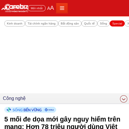
A
A
Đọc nhiều
Mới nhất
Kinh doanh
Tài chính ngân hàng
Bất động sản
Quốc tế
Sống
Special
X
Công nghệ
5 mối đe dọa mới gây nguy hiểm trên
mạng: Hơn 78 triệu người dùng Việt