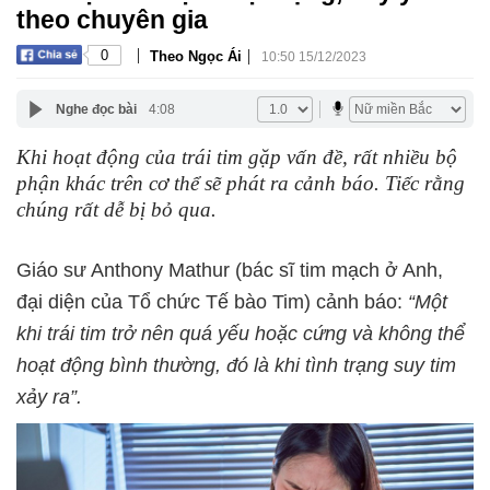
theo chuyên gia
|
|
0
Theo Ngọc Ái
10:50 15/12/2023
Nghe đọc bài
4:08
Khi hoạt động của trái tim gặp vấn đề, rất nhiều bộ
phận khác trên cơ thể sẽ phát ra cảnh báo. Tiếc rằng
chúng rất dễ bị bỏ qua.
Giáo sư Anthony Mathur (bác sĩ tim mạch ở Anh,
đại diện của Tổ chức Tế bào Tim) cảnh báo:
“Một
khi trái tim trở nên quá yếu hoặc cứng và không thể
hoạt động bình thường, đó là khi tình trạng suy tim
xảy ra”.