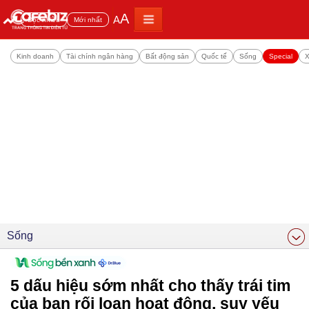
A
A
Đọc nhiều
Mới nhất
Kinh doanh
Tài chính ngân hàng
Bất động sản
Quốc tế
Sống
Special
X
Sống
5 dấu hiệu sớm nhất cho thấy trái tim
của bạn rối loạn hoạt động, suy yếu