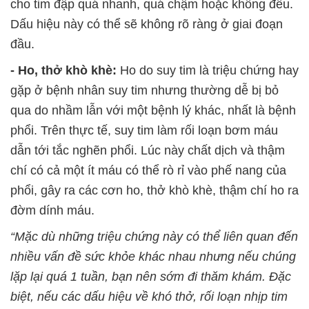
cho tim đập quá nhanh, quá chậm hoặc không đều.
Dấu hiệu này có thể sẽ không rõ ràng ở giai đoạn
đầu.
- Ho, thở khò khè:
Ho do suy tim là triệu chứng hay
gặp ở bệnh nhân suy tim nhưng thường dễ bị bỏ
qua do nhầm lẫn với một bệnh lý khác, nhất là bệnh
phổi. Trên thực tế, suy tim làm rối loạn bơm máu
dẫn tới tắc nghẽn phổi. Lúc này chất dịch và thậm
chí có cả một ít máu có thể rò rỉ vào phế nang của
phổi, gây ra các cơn ho, thở khò khè, thậm chí ho ra
đờm dính máu.
“Mặc dù những triệu chứng này có thể liên quan đến
nhiều vấn đề sức khỏe khác nhau nhưng nếu chúng
lặp lại quá 1 tuần, bạn nên sớm đi thăm khám. Đặc
biệt, nếu các dấu hiệu về khó thở, rối loạn nhịp tim