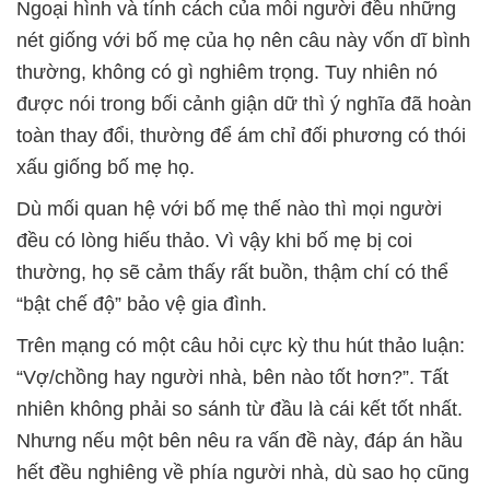
Ngoại hình và tính cách của mỗi người đều những
nét giống với bố mẹ của họ nên câu này vốn dĩ bình
thường, không có gì nghiêm trọng. Tuy nhiên nó
được nói trong bối cảnh giận dữ thì ý nghĩa đã hoàn
toàn thay đổi, thường để ám chỉ đối phương có thói
xấu giống bố mẹ họ.
Dù mối quan hệ với bố mẹ thế nào thì mọi người
đều có lòng hiếu thảo. Vì vậy khi bố mẹ bị coi
thường, họ sẽ cảm thấy rất buồn, thậm chí có thể
“bật chế độ” bảo vệ gia đình.
Trên mạng có một câu hỏi cực kỳ thu hút thảo luận:
“Vợ/chồng hay người nhà, bên nào tốt hơn?”. Tất
nhiên không phải so sánh từ đầu là cái kết tốt nhất.
Nhưng nếu một bên nêu ra vấn đề này, đáp án hầu
hết đều nghiêng về phía người nhà, dù sao họ cũng