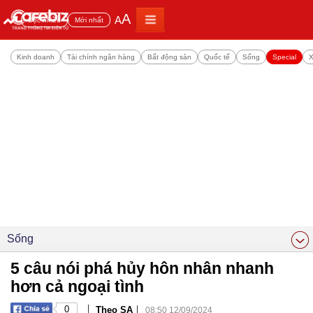
A
A
Đọc nhiều
Mới nhất
Kinh doanh
Tài chính ngân hàng
Bất động sản
Quốc tế
Sống
Special
X
Sống
5 câu nói phá hủy hôn nhân nhanh
hơn cả ngoại tình
|
|
0
Theo SA
08:50 12/09/2024