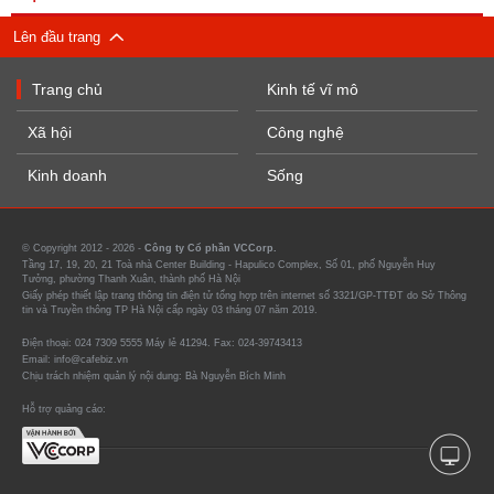
Lên đầu trang
Trang chủ
Kinh tế vĩ mô
Xã hội
Công nghệ
Kinh doanh
Sống
© Copyright 2012 - 2026 -
Công ty Cổ phần VCCorp.
Tầng 17, 19, 20, 21 Toà nhà Center Building - Hapulico Complex, Số 01, phố Nguyễn Huy
Tưởng, phường Thanh Xuân, thành phố Hà Nội
Giấy phép thiết lập trang thông tin điện tử tổng hợp trên internet số 3321/GP-TTĐT do Sở Thông
tin và Truyền thông TP Hà Nội cấp ngày 03 tháng 07 năm 2019.
Điện thoại: 024 7309 5555 Máy lẻ 41294. Fax: 024-39743413
Email: info@cafebiz.vn
Chịu trách nhiệm quản lý nội dung: Bà Nguyễn Bích Minh
Hỗ trợ quảng cáo: