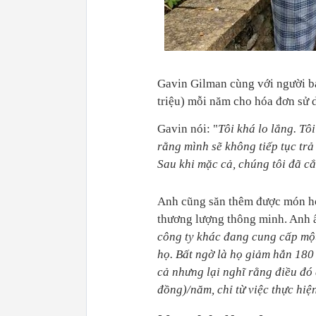
Gavin Gilman cùng với người bạ
triệu) mỗi năm cho hóa đơn sử 
Gavin nói: "
Tôi khá lo lắng. Tô
rằng mình sẽ không tiếp tục tr
Sau khi mặc cả, chúng tôi đã c
Anh cũng săn thêm được món hời
thương lượng thông minh. Anh ấ
công ty khác đang cung cấp một
họ. Bất ngờ là họ giảm hẳn 180 
cả nhưng lại nghĩ rằng điều đó 
đồng)/năm, chỉ từ việc thực hiệ