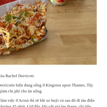
ủa Rachel Dorricott.
 Dorricotts hiện đang sống ở Kingston upon Thames, Tây
iảm chi phí cho ăn uống.
làm việc ở Acton thì sẽ bắt xe buýt và sau đó đi tàu điện
hoảng 45 phút. Giờ đây, khi vật giá leo thang, chi tiêu