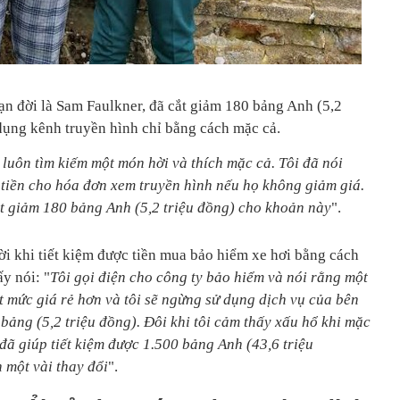
n đời là Sam Faulkner, đã cắt giảm 180 bảng Anh (5,2
dụng kênh truyền hình chỉ bằng cách mặc cả.
i luôn tìm kiếm một món hời và thích mặc cả. Tôi đã nói
ả tiền cho hóa đơn xem truyền hình nếu họ không giảm giá.
ắt giảm 180 bảng Anh (5,2 triệu đồng) cho khoản này
".
 khi tiết kiệm được tiền mua bảo hiểm xe hơi bằng cách
y nói: "
Tôi gọi điện cho công ty bảo hiểm và nói rằng một
 mức giá rẻ hơn và tôi sẽ ngừng sử dụng dịch vụ của bên
bảng (5,2 triệu đồng). Đôi khi tôi cảm thấy xấu hổ khi mặc
đã giúp tiết kiệm được 1.500 bảng Anh (43,6 triệu
n một vài thay đổi
".