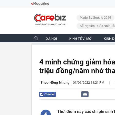
Bỏ qua điều hướng
CafeBiz - Trang chủ
Made By Google 2026
Kế Nghiệp - Góc Nhìn Tà
XÃ HỘI
KINH TẾ VĨ MÔ
KINH 
4 minh chứng giảm hóa 
triệu đồng/năm nhờ tha
|
Theo Hồng Nhung
|
01/06/2022 19:21 PM
Thời điểm này các chi phí sinh