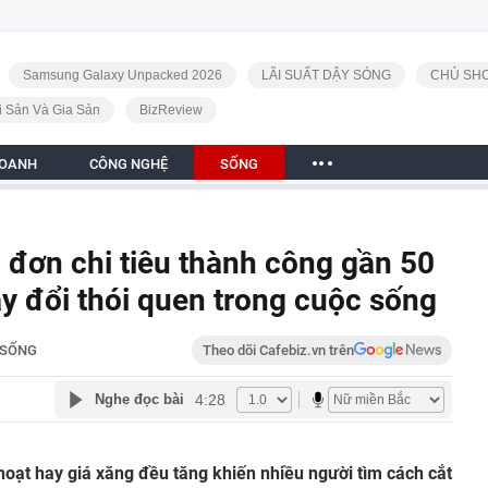
Samsung Galaxy Unpacked 2026
LÃI SUẤT DẬY SÓNG
CHỦ SHO
i Sản Và Gia Sản
BizReview
DOANH
CÔNG NGHỆ
SỐNG
đơn chi tiêu thành công gần 50
y đổi thói quen trong cuộc sống
SỐNG
Theo dõi Cafebiz.vn trên
4:28
Nghe đọc bài
 hoạt hay giá xăng đều tăng khiến nhiều người tìm cách cắt