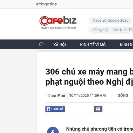
Bỏ qua điều hướng
CafeBiz - Trang chủ
Made By Google 2026
Kế Nghiệp - Góc Nhìn Tà
XÃ HỘI
KINH TẾ VĨ MÔ
KINH 
306 chủ xe máy mang b
phạt nguội theo Nghị đ
|
Theo Mini
|
10/11/2025 11:59 AM
SỐNG
Những chủ phương tiện có tron