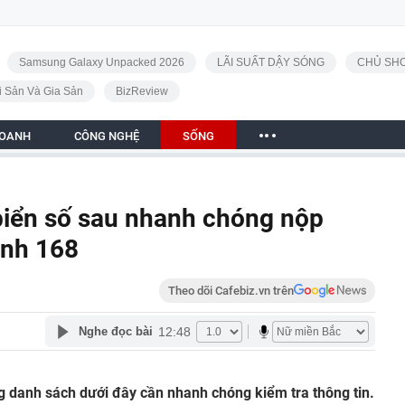
Samsung Galaxy Unpacked 2026
LÃI SUẤT DẬY SÓNG
CHỦ SHO
i Sản Và Gia Sản
BizReview
DOANH
CÔNG NGHỆ
SỐNG
iển số sau nhanh chóng nộp
ịnh 168
Theo dõi Cafebiz.vn trên
12:48
Nghe đọc bài
g danh sách dưới đây cần nhanh chóng kiểm tra thông tin.