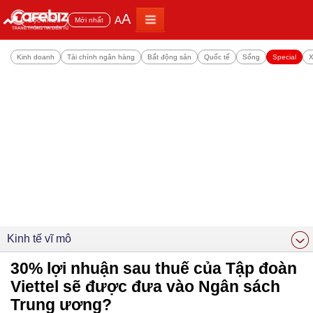
A
A
Đọc nhiều
Mới nhất
Kinh doanh
Tài chính ngân hàng
Bất động sản
Quốc tế
Sống
Special
X
Kinh tế vĩ mô
30% lợi nhuận sau thuế của Tập đoàn
Viettel sẽ được đưa vào Ngân sách
Trung ương?