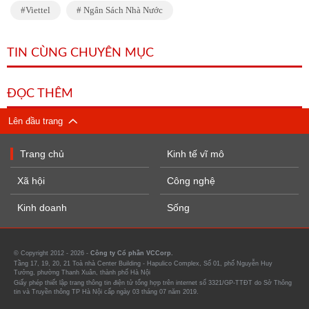
Viettel
Ngân Sách Nhà Nước
TIN CÙNG CHUYÊN MỤC
ĐỌC THÊM
Lên đầu trang
Trang chủ
Kinh tế vĩ mô
Xã hội
Công nghệ
Kinh doanh
Sống
© Copyright 2012 - 2026 -
Công ty Cổ phần VCCorp.
Tầng 17, 19, 20, 21 Toà nhà Center Building - Hapulico Complex, Số 01, phố Nguyễn Huy
Tưởng, phường Thanh Xuân, thành phố Hà Nội
Giấy phép thiết lập trang thông tin điện tử tổng hợp trên internet số 3321/GP-TTĐT do Sở Thông
tin và Truyền thông TP Hà Nội cấp ngày 03 tháng 07 năm 2019.