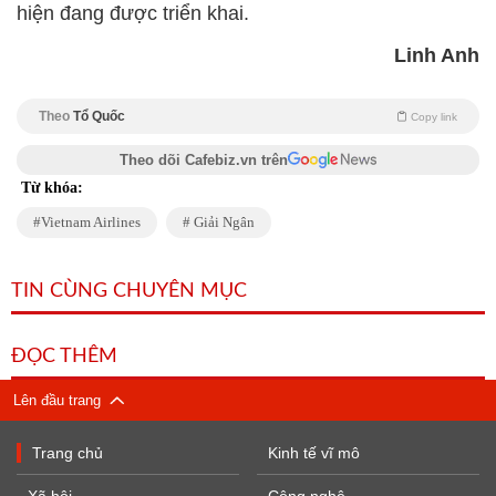
hiện đang được triển khai.
Linh Anh
Theo
Tổ Quốc
Copy link
Theo dõi Cafebiz.vn trên
Từ khóa:
Vietnam Airlines
Giải Ngân
TIN CÙNG CHUYÊN MỤC
ĐỌC THÊM
Lên đầu trang
Trang chủ
Kinh tế vĩ mô