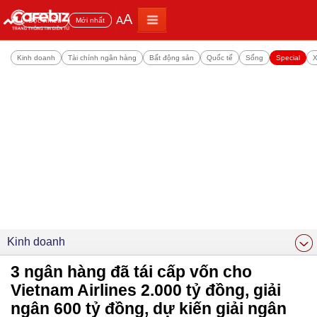
A
A
Đọc nhiều
Mới nhất
Kinh doanh
Tài chính ngân hàng
Bất động sản
Quốc tế
Sống
Special
X
Kinh doanh
3 ngân hàng đã tái cấp vốn cho
Vietnam Airlines 2.000 tỷ đồng, giải
ngân 600 tỷ đồng, dự kiến giải ngân