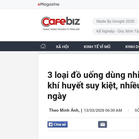
Bỏ qua điều hướng
CafeBiz - Trang chủ
Made By Google 2026
Kế Nghiệp - Góc Nhìn Tà
XÃ HỘI
KINH TẾ VĨ MÔ
KINH 
3 loại đồ uống dùng nh
khí huyết suy kiệt, nhi
ngày
|
Theo Minh Ánh,
|
13/03/2026 06:30 AM
S