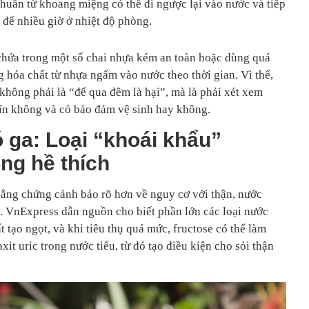
 khuẩn từ khoang miệng có thể đi ngược lại vào nước và tiếp
 để nhiều giờ ở nhiệt độ phòng.
chứa trong một số chai nhựa kém an toàn hoặc dùng quá
ng hóa chất từ nhựa ngấm vào nước theo thời gian. Vì thế,
không phải là “để qua đêm là hại”, mà là phải xét xem
ín không và có bảo đảm vệ sinh hay không.
 ga: Loại “khoái khẩu”
ng hề thích
ằng chứng cảnh báo rõ hơn về nguy cơ với thận, nước
a. VnExpress dẫn nguồn cho biết phần lớn các loại nước
 tạo ngọt, và khi tiêu thụ quá mức, fructose có thể làm
xit uric trong nước tiểu, từ đó tạo điều kiện cho sỏi thận