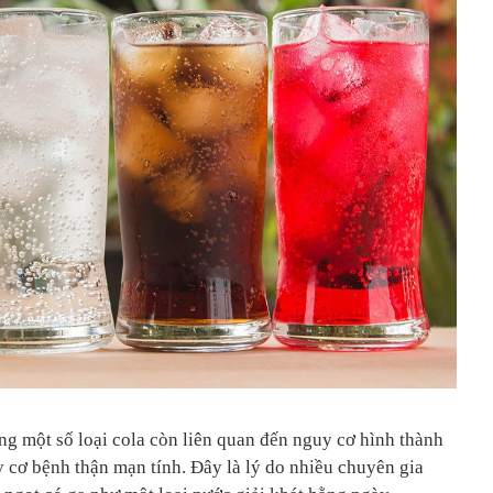
ong một số loại cola còn liên quan đến nguy cơ hình thành
y cơ bệnh thận mạn tính. Đây là lý do nhiều chuyên gia