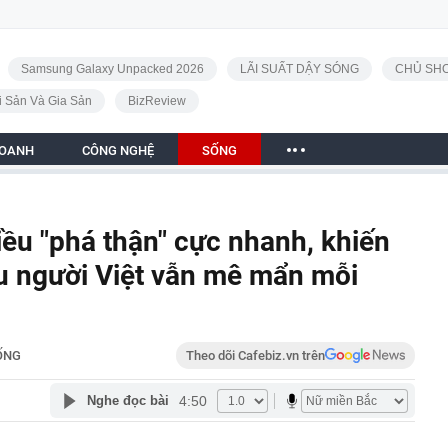
Samsung Galaxy Unpacked 2026
LÃI SUẤT DẬY SÓNG
CHỦ SHO
i Sản Và Gia Sản
BizReview
DOANH
CÔNG NGHỆ
SỐNG
iều "phá thận" cực nhanh, khiến
ều người Việt vẫn mê mẩn mỗi
ỐNG
Theo dõi Cafebiz.vn trên
4:50
Nghe đọc bài