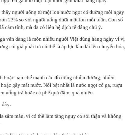
gọt có ga như một loại nước giải khát hằng ngày.
 thấy người uống từ một lon nước ngọt có đường mỗi ngày
o hơn 23% so với người uống dưới một lon mỗi tuần. Con số
là cảm tính, mà đã có liên hệ dịch tễ đáng chú ý.
 ga vẫn đang là món nhiều người Việt dùng hằng ngày vì vị
ng cái giá phải trả có thể là áp lực lâu dài lên chuyển hóa,
ánh hoặc hạn chế mạnh các đồ uống nhiều đường, nhiều
 hoặc gây mất nước. Nổi bật nhất là nước ngọt có ga, rượu
uen uống trà hoặc cà phê quá đậm, quá nhiều.
i đây:
ola sẫm màu, vì có thể làm tăng nguy cơ sỏi thận và không
.