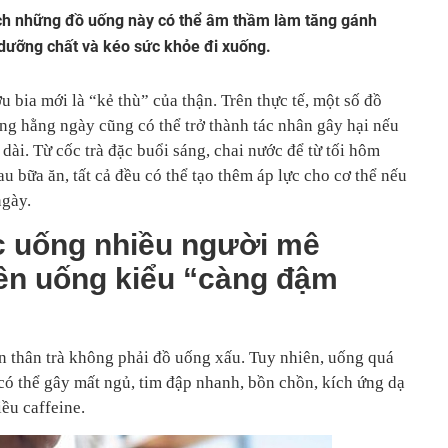
ch những đồ uống này có thể âm thầm làm tăng gánh
 dưỡng chất và kéo sức khỏe đi xuống.
u bia mới là “kẻ thù” của thận. Trên thực tế, một số đồ
ng hằng ngày cũng có thể trở thành tác nhân gây hại nếu
 dài. Từ cốc trà đặc buổi sáng, chai nước để từ tối hôm
u bữa ăn, tất cả đều có thể tạo thêm áp lực cho cơ thể nếu
ngày.
ức uống nhiều người mê
ên uống kiểu “càng đậm
ản thân trà không phải đồ uống xấu. Tuy nhiên, uống quá
có thể gây mất ngủ, tim đập nhanh, bồn chồn, kích ứng dạ
ều caffeine.