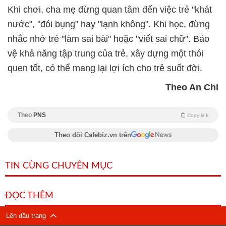
Khi chơi, cha mẹ đừng quan tâm đến việc trẻ "khát
nước", "đói bụng" hay "lạnh không". Khi học, đừng
nhắc nhở trẻ "làm sai bài" hoặc "viết sai chữ". Bảo
vệ khả năng tập trung của trẻ, xây dựng một thói
quen tốt, có thể mang lại lợi ích cho trẻ suốt đời.
Theo An Chi
Theo
PNS
Copy link
Theo dõi Cafebiz.vn trên
TIN CÙNG CHUYÊN MỤC
ĐỌC THÊM
Lên đầu trang