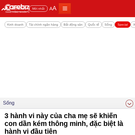
A
A
Đọc nhiều
Mới nhất
Kinh doanh
Tài chính ngân hàng
Bất động sản
Quốc tế
Sống
Special
X
Sống
3 hành vi này của cha mẹ sẽ khiến
con dần kém thông minh, đặc biệt là
hành vi đầu tiên