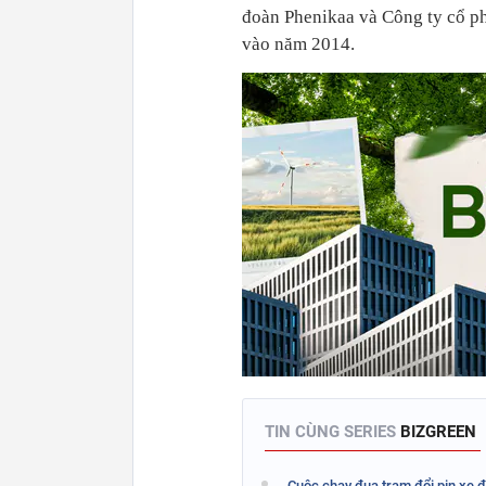
đoàn Phenikaa và Công ty cổ ph
vào năm 2014.
TIN CÙNG SERIES
BIZGREEN
Cuộc chạy đua trạm đổi pin xe đi