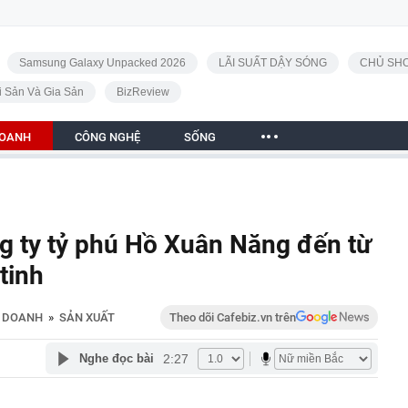
Samsung Galaxy Unpacked 2026
LÃI SUẤT DẬY SÓNG
CHỦ SHO
i Sản Và Gia Sản
BizReview
DOANH
CÔNG NGHỆ
SỐNG
g ty tỷ phú Hồ Xuân Năng đến từ
tinh
H DOANH
»
SẢN XUẤT
Theo dõi Cafebiz.vn trên
2:27
Nghe đọc bài