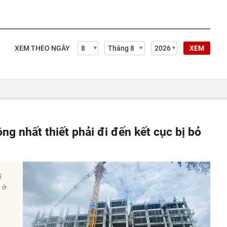
XEM THEO NGÀY
XEM
ông nhất thiết phải đi đến kết cục bị bỏ
ế
à ở