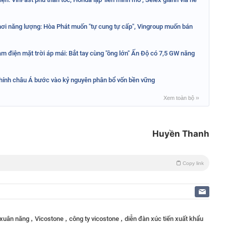
hơi năng lượng: Hòa Phát muốn "tự cung tự cấp", Vingroup muốn bán
àm điện mặt trời áp mái: Bắt tay cùng "ông lớn" Ấn Độ có 7,5 GW năng
 chính châu Á bước vào kỷ nguyên phân bổ vốn bền vững
Xem toàn bộ
››
Huyền Thanh
Copy link
,
,
,
 xuân năng
Vicostone
công ty vicostone
diễn đàn xúc tiến xuất khẩu