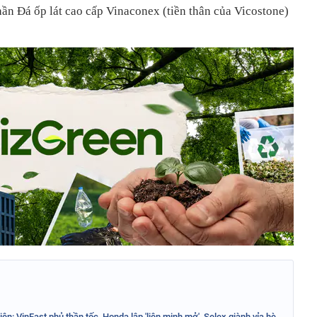
ần Đá ốp lát cao cấp Vinaconex (tiền thân của Vicostone)
ện: VinFast phủ thần tốc, Honda lập 'liên minh mở', Selex giành vỉa hè