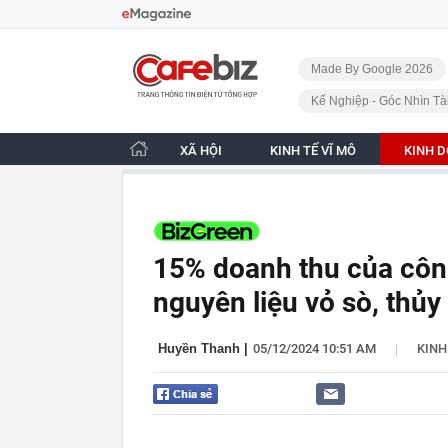
Bỏ qua điều hướng
CafeBiz - Trang chủ
Made By Google 2026
Kế Nghiệp - Góc Nhìn Tà
XÃ HỘI
KINH TẾ VĨ MÔ
KINH 
15% doanh thu của côn
nguyên liệu vỏ sò, thủy 
|
Huyền Thanh
|
05/12/2024 10:51 AM
KIN