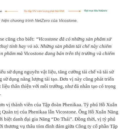
c hiện chương trình NetZero của Vicostone.
one cũng cho biết:
“Vicostone đã có những sản phẩm sử
 thuỷ tinh hay vỏ sò. Những sản phẩm tái chế này chiếm
ản phẩm mà Vicostone đang bán trên thị trường và chiếm
ểu sử dụng nguyên vật liệu, tăng cường tái chế và tái sử
 sử dụng năng lượng tái tạo. Đơn vị này cũng phát triển
liệu thân thiện với môi trường, như đá nhân tạo có trọng
.
đơn vị thành viên của Tập đoàn Phenikaa. Tỷ phú Hồ Xuân
g Quản trị của Phenikaa lẫn Vicostone. Ông Hồ Xuân Năng
i biệt danh đại gia Năng “Do Thái”. Đồng thời, vị tỷ phú
ới thương vụ thâu tóm đình đám giữa Công ty cổ phần Tập