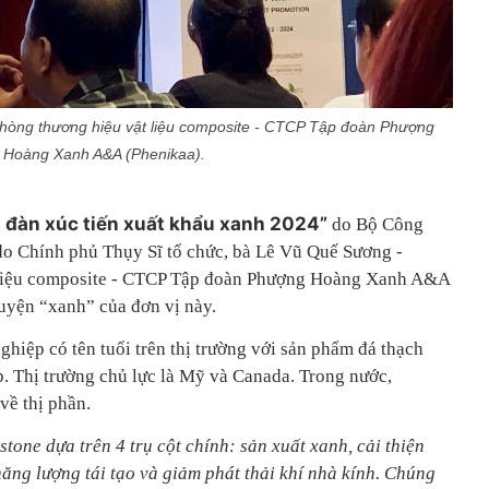
hòng thương hiệu vật liệu composite - CTCP Tập đoàn Phượng
Hoàng Xanh A&A (Phenikaa).
n đàn xúc tiến xuất khẩu xanh 2024”
do Bộ Công
do Chính phủ Thụy Sĩ tổ chức, bà Lê Vũ Quế Sương -
 liệu composite - CTCP Tập đoàn Phượng Hoàng Xanh A&A
huyện “xanh” của đơn vị này.
ghiệp có tên tuổi trên thị trường với sản phẩm đá thạch
p. Thị trường chủ lực là Mỹ và Canada. Trong nước,
về thị phần.
stone dựa trên 4 trụ cột chính: sản xuất xanh, cải thiện
năng lượng tái tạo và giảm phát thải khí nhà kính. Chúng