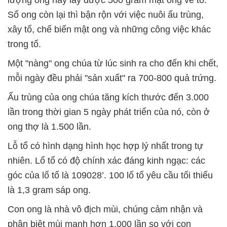
lượng o­ng này lấy được 500 gram mật o­ng về tổ.
Số o­ng còn lại thì bận rộn với việc nuôi ấu trùng,
xây tổ, chế biến mật o­ng và những công việc khác
trong tố.
Một "nàng" o­ng chúa từ lúc sinh ra cho đến khi chết,
mỗi ngày đều phải "sản xuất" ra 700-800 quả trứng.
Ấu trùng của o­ng chúa tăng kích thước đến 3.000
lần trong thời gian 5 ngày phát triển của nó, còn ở
o­ng thợ là 1.500 lần.
Lỗ tổ có hình dạng hình học hợp lý nhất trong tự
nhiên. Lổ tổ có độ chính xác đáng kinh ngạc: các
góc của lổ tổ là 109028’. 100 lổ tổ yêu cầu tối thiểu
là 1,3 gram sáp o­ng.
Con o­ng là nhà vô địch mùi, chúng cảm nhận và
phân biệt mùi mạnh hơn 1.000 lần so với con