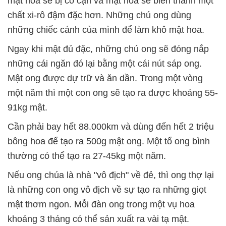
mật hoa sẽ bị cô cạn và mật hoa sẽ biến thành một
chất xi-rô đậm đặc hơn. Những chú ong dùng
những chiếc cánh của mình để làm khô mật hoa.
Ngay khi mật đủ đặc, những chú ong sẽ đóng nắp
những cái ngăn đó lại bằng một cái nút sáp ong.
Mật ong được dự trữ và ăn dần. Trong một vòng
một năm thì một con ong sẽ tạo ra được khoảng 55-
91kg mật.
Cần phải bay hết 88.000km và dùng đến hết 2 triệu
bông hoa để tạo ra 500g mật ong. Một tổ ong bình
thường có thể tạo ra 27-45kg một năm.
Nếu o­ng chúa là nhà "vô địch" về đẻ, thì o­ng thợ lại
là những con o­ng vô địch về sự tạo ra những giọt
mật thơm ngon. Mỗi đàn o­ng trong một vụ hoa
khoảng 3 tháng có thể sản xuất ra vài tạ mật.