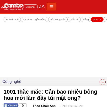
A
A
Đọc nhiều
Mới nhất
Kinh doanh
Tài chính ngân hàng
Bất động sản
Quốc tế
Sống
Special
X
Công nghệ
1001 thắc mắc: Cần bao nhiêu bông
hoa mới làm đầy túi mật ong?
|
|
0
Theo Châu Anh
11:15 16/02/2020