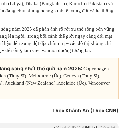
poli (Libya), Dhaka (Bangladesh), Karachi (Pakistan) và
vẫn đang chịu khủng hoảng kinh tế, xung đột và hệ thống
sống năm 2025 đã phản ánh rõ rệt xu thế sống bền vững,
ang lên ngôi. Trong bối cảnh thế giới ngày càng đối mặt
hí hậu đến xung đột địa chính trị – các đô thị không chỉ
ậy để sống, làm việc và nuôi dưỡng tương lai.
đáng sống nhất thế giới năm 2025:
Copenhagen
ich (Thụy Sĩ), Melbourne (Úc), Geneva (Thụy Sĩ),
), Auckland (New Zealand), Adelaide (Úc), Vancouver
Theo Khánh An (Theo CNN)
25/06/2025 05:59 (GMT +7)
Copy link