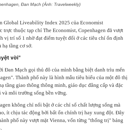
enhagen, Đan Mạch (Ảnh: Travelweekly)
n Global Liveability Index 2025 của Economist
hức trực thuộc tạp chí The Economist, Copenhagen đã vượt
vị trí số 1 nhờ đạt điểm tuyệt đối ở các tiêu chí ổn định
à hạ tầng cơ sở.
yệt vời"
i Đan Mạch gọi thủ đô của mình bằng biệt danh trìu mến
gen". Thành phố này là hình mẫu tiêu biểu của một đô thị
 hạ tầng giao thông thông minh, giáo dục đẳng cấp và đặc
ại và môi trường sống bền vững.
gen không chỉ nổi bật ở các chỉ số chất lượng sống mà
o, ít chịu tác động bởi bất ổn chính trị hay xung đột. Đây
thành phố này vượt mặt Vienna, vốn từng "thống trị" bảng
.