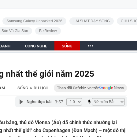
Samsung Galaxy Unpacked 2026
LÃI SUẤT DẬY SÓNG
CHỦ SHO
i Sản Và Gia Sản
BizReview
DOANH
CÔNG NGHỆ
SỐNG
 nhất thế giới năm 2025
|
 AM
SỐNG
»
DU LỊCH
Theo dõi Cafebiz.vn trên
3:57
Nghe đọc bài
đầu bảng, thủ đô Vienna (Áo) đã chính thức nhường lại
g nhất thế giới" cho Copenhagen (Đan Mạch) – một đô thị