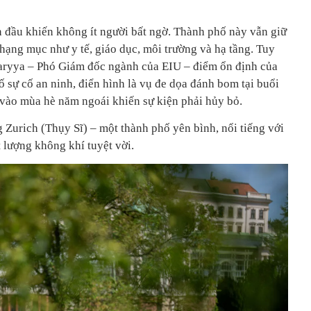
ẫn đầu khiến không ít người bất ngờ. Thành phố này vẫn giữ
hạng mục như y tế, giáo dục, môi trường và hạ tầng. Tuy
haryya – Phó Giám đốc ngành của EIU – điểm ổn định của
 sự cố an ninh, điển hình là vụ đe dọa đánh bom tại buổi
t vào mùa hè năm ngoái khiến sự kiện phải hủy bỏ.
 Zurich (Thụy Sĩ) – một thành phố yên bình, nổi tiếng với
 lượng không khí tuyệt vời.