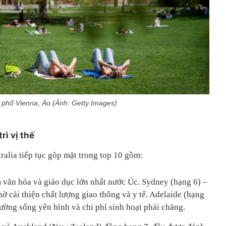
phố Vienna, Áo (Ảnh: Getty Images)
rì vị thế
alia tiếp tục góp mặt trong top 10 gồm:
 văn hóa và giáo dục lớn nhất nước Úc. Sydney (hạng 6) –
hờ cải thiện chất lượng giao thông và y tế. Adelaide (hạng
rường sống yên bình và chi phí sinh hoạt phải chăng.