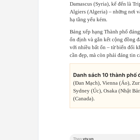
Damascus (Syria), kế đến là Tri
Algiers (Algeria) – những nơi 
hạ tầng yếu kém.
Bảng xếp hạng Thành phố đáng 
ổn định và gắn kết cộng đồng đ
với nhiều bất ổn – từ biến đổi k
cần đẹp, mà còn phải đáng tin c
Danh sách 10 thành phố 
(Đan Mạch), Vienna (Áo), Zur
Sydney (Úc), Osaka (Nhật Bản
(Canada).
Theo
vtv.vn