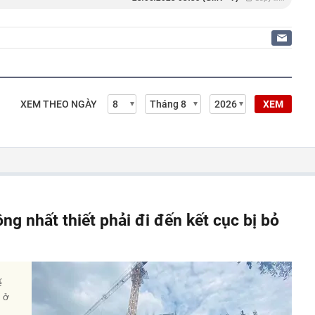
XEM THEO NGÀY
XEM
ông nhất thiết phải đi đến kết cục bị bỏ
ế
à ở