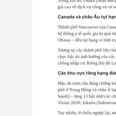
Trong khi đó, Osaka (Nhật Bản
giá cao về dịch vụ công và cơ sở
Canada và châu Âu tụt hạ
Thành phố Vancouver của Canad
hệ thống y tế quốc gia bị quá t
Ottawa – đều tụt hạng vì tình tr
Tương tự, các thành phố lớn c
chục bậc do ảnh hưởng của các c
chống nhập cư. Riêng thủ đô Lon
Các khu vực tăng hạng đá
Mặc dù toàn cầu đang chứng kiế
phố ở Trung Đông và châu Á lại
Saudi) – tăng 13 bậc nhờ các ch
Vision 2030; Jakarta (Indonesia
Tuy nhiên, ở chiều ngược lại, m