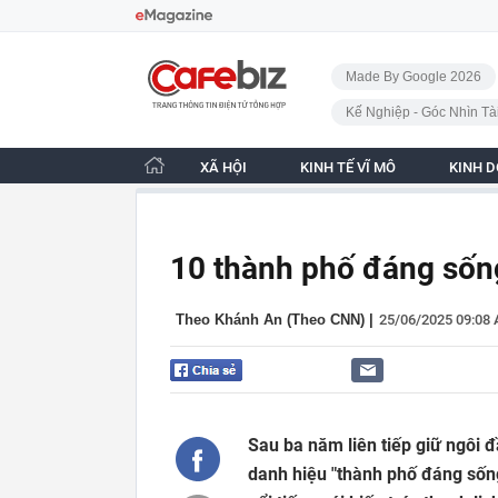
Bỏ qua điều hướng
CafeBiz - Trang chủ
Made By Google 2026
Kế Nghiệp - Góc Nhìn Tà
XÃ HỘI
KINH TẾ VĨ MÔ
KINH 
10 thành phố đáng sống
Theo Khánh An (Theo CNN)
|
25/06/2025 09:08
Sau ba năm liên tiếp giữ ngôi 
danh hiệu "thành phố đáng sốn