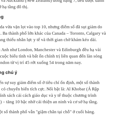
) và Auckland (New Zealand) đồng hạng 7, đều được đánh
 hạ tầng đô thị.
ng
a vừa vặn lọt vào top 10, nhưng điểm số đã sụt giảm do
ải. Ba thành phố lớn khác của Canada – Toronto, Calgary và
ạng thiếu nhân lực y tế và thời gian chờ khám kéo dài.
ủa Anh như London, Manchester và Edinburgh đều hạ vài
uộc biểu tình và bất ổn chính trị liên quan đến làn sóng
don từ vị trí 45 rớt xuống 54 trong năm nay.
ng chú ý
n sự suy giảm điểm số ở tiêu chí ổn định, một số thành
 có chuyển biến tích cực. Nổi bật là: Al Khobar (Ả Rập
ính sách cải cách giáo dục và y tế thuộc chương trình
) – tăng 10 bậc nhờ cải thiện an ninh và cơ sở hạ tầng.
ột số thành phố vẫn "giậm chân tại chỗ" ở cuối bảng.