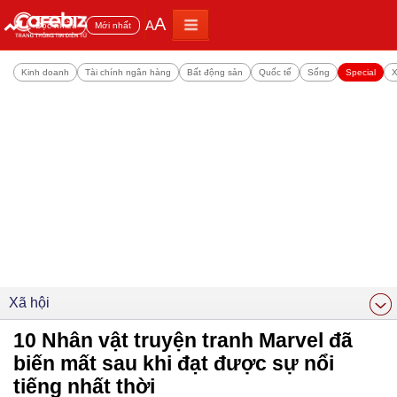
A
A
Đọc nhiều
Mới nhất
Kinh doanh
Tài chính ngân hàng
Bất động sản
Quốc tế
Sống
Special
X
Xã hội
10 Nhân vật truyện tranh Marvel đã
biến mất sau khi đạt được sự nổi
tiếng nhất thời