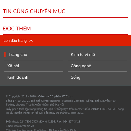
TIN CÙNG CHUYÊN MỤC
ĐỌC THÊM
Lên đầu trang
Trang chủ
Kinh tế vĩ mô
Xã hội
Công nghệ
Kinh doanh
Sống
© Copyright 2012 - 2026 -
Công ty Cổ phần VCCorp.
Tầng 17, 19, 20, 21 Toà nhà Center Building - Hapulico Complex, Số 01, phố Nguyễn Huy
Tưởng, phường Thanh Xuân, thành phố Hà Nội
Giấy phép thiết lập trang thông tin điện tử tổng hợp trên internet số 3321/GP-TTĐT do Sở Thông
tin và Truyền thông TP Hà Nội cấp ngày 03 tháng 07 năm 2019.
Điện thoại: 024 7309 5555 Máy lẻ 41294. Fax: 024-39743413
Email: info@cafebiz.vn
Chịu trách nhiệm quản lý nội dung: Bà Nguyễn Bích Minh