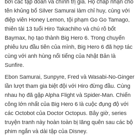
bởi các tập đoàn và chính trị gia. Họ chấp nhận cho
tên khủng bố Silver Samurai làm chỉ huy, cùng với
điệp viên Honey Lemon, tội phạm Go Go Tamago,
thiên tài 13 tuổi Hiro Takachiho và chú rô bốt
Baymax, họ tạo thành Big Hero 6. Trong chuyến
phiêu lưu đầu tiên của mình, Big Hero 6 đã hợp tác
cùng với anh hùng nổi tiếng của Nhật Bản là
Sunfire.
Ebon Samurai, Sunpyre, Fred và Wasabi-No-Ginger
lần lượt tham gia biệt đội với Hiro đừng đầu. Cùng
nhau họ đã gặp Alpha Flight và Spider-Man. Chiến
công lớn nhất của Big Hero 6 là cuộc đụng độ với
các Octobot của Doctor Octopus. Bây giờ, series
truyện tranh này hoàn toàn bị lãng quên sau các bộ
phim ngắn và dài tập của Disney.