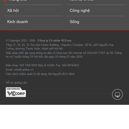
Xã hội
Công nghệ
Kinh doanh
Sống
© Copyright 2012 - 2026 -
Công ty Cổ phần VCCorp.
Tầng 17, 19, 20, 21 Toà nhà Center Building - Hapulico Complex, Số 01, phố Nguyễn Huy
Tưởng, phường Thanh Xuân, thành phố Hà Nội
Giấy phép thiết lập trang thông tin điện tử tổng hợp trên internet số 3321/GP-TTĐT do Sở Thông
tin và Truyền thông TP Hà Nội cấp ngày 03 tháng 07 năm 2019.
Điện thoại: 024 7309 5555 Máy lẻ 41294. Fax: 024-39743413
Email: info@cafebiz.vn
Chịu trách nhiệm quản lý nội dung: Bà Nguyễn Bích Minh
Hỗ trợ quảng cáo: