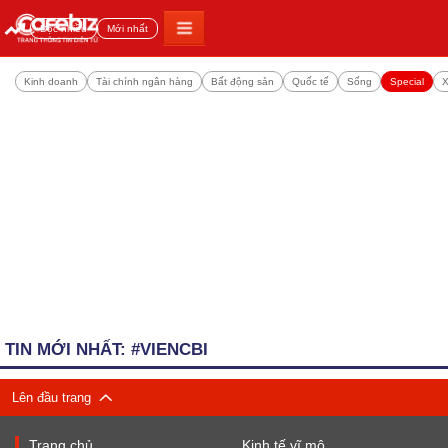
Đọc nhiều
Mới nhất
Kinh doanh
Tài chính ngân hàng
Bất động sản
Quốc tế
Sống
Special
X
TIN MỚI NHẤT: #VIENCBI
Lên đầu trang
Trang chủ
Kinh tế vĩ mô