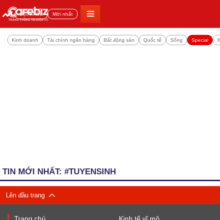
Đọc nhiều
Mới nhất
Kinh doanh
Tài chính ngân hàng
Bất động sản
Quốc tế
Sống
Special
X
TIN MỚI NHẤT: #TUYENSINH
Lên đầu trang
Trang chủ
Kinh tế vĩ mô