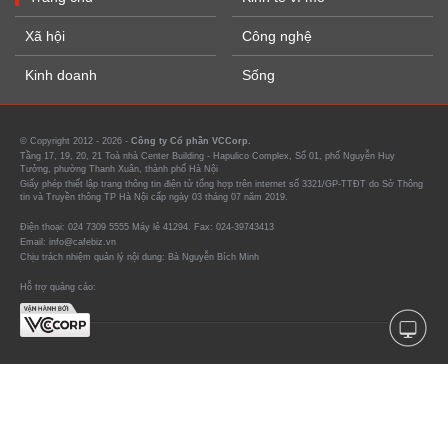
Xã hội
Công nghệ
Kinh doanh
Sống
© Copyright 2012 - 2026 -
Công ty Cổ phần VCCorp.
Tầng 17, 19, 20, 21 Toà nhà Center Building - Hapulico Complex, Số 01, phố Nguyễn Huy
Tưởng, phường Thanh Xuân, thành phố Hà Nội
Giấy phép thiết lập trang thông tin điện tử tổng hợp trên internet số 3321/GP-TTĐT do Sở Thông
tin và Truyền thông TP Hà Nội cấp ngày 03 tháng 07 năm 2019.
Điện thoại: 024 7309 5555 Máy lẻ 41294. Fax: 024-39743413
Email: info@cafebiz.vn
Chịu trách nhiệm quản lý nội dung: Bà Nguyễn Bích Minh
Hỗ trợ quảng cáo: