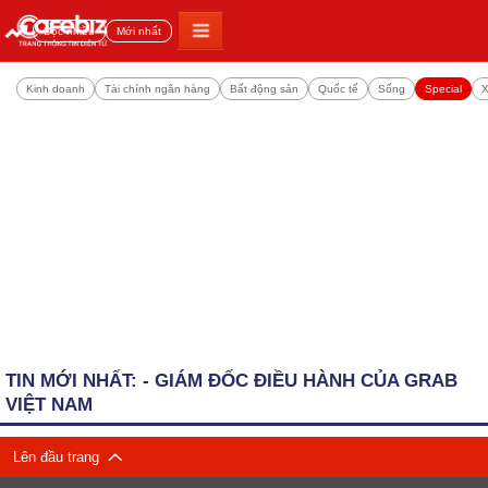
Đọc nhiều
Mới nhất
Kinh doanh
Tài chính ngân hàng
Bất động sản
Quốc tế
Sống
Special
X
TIN MỚI NHẤT: - GIÁM ĐỐC ĐIỀU HÀNH CỦA GRAB
VIỆT NAM
Lên đầu trang