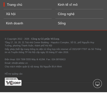
Trang chủ
Kinh tế vĩ mô
Xã hội
Công nghệ
Kinh doanh
Sống
© Copyright 2012 - 2026 -
Công ty Cổ phần VCCorp.
Tầng 17, 19, 20, 21 Toà nhà Center Building - Hapulico Complex, Số 01, phố Nguyễn Huy
Tưởng, phường Thanh Xuân, thành phố Hà Nội
Giấy phép thiết lập trang thông tin điện tử tổng hợp trên internet số 3321/GP-TTĐT do Sở Thông
tin và Truyền thông TP Hà Nội cấp ngày 03 tháng 07 năm 2019.
Điện thoại: 024 7309 5555 Máy lẻ 41294. Fax: 024-39743413
Email: info@cafebiz.vn
Chịu trách nhiệm quản lý nội dung: Bà Nguyễn Bích Minh
Hỗ trợ quảng cáo: