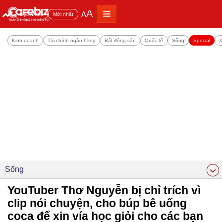
A
A
Đọc nhiều
Mới nhất
Kinh doanh
Tài chính ngân hàng
Bất động sản
Quốc tế
Sống
Special
X
Sống
YouTuber Thơ Nguyễn bị chỉ trích vì
clip nói chuyện, cho búp bê uống
coca để xin vía học giỏi cho các bạn