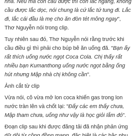
nha. Nếu mà con cầu được thì con lắc ngang, không
cầu được lắc dọc, nói chung là cứ lắc tứ tung đi.
Lắc
đi, lắc cái đầu là mẹ cho ăn đòn tét mông ngay
",
Thơ Nguyễn nói trong clip.
Tuy nhiên sau đó, Thơ Nguyễn nói rằng trước khi
cầu điều gì thì phải cho búp bê ăn uống đã. "
Bạn ấy
rất thích uống nước ngọt Coca Cola. Chị thấy rất
nhiều bạn Kumanthong uống nước ngọt bằng ống
hút nhưng Mập nhà chị không cần
".
Ảnh cắt từ clip
Vừa nói, cô vừa mở lon coca khiến gas trong lon
nước tràn lên và chốt lại: "
Đấy các em thấy chưa,
Mập tham chưa, uống như vậy là học giỏi lắm đó
".
Đoạn clip sau khi được đăng tải đã nhận phản ứng
dữ dội từ cộng đồng mạng, đặc biệt là các bậc phụ