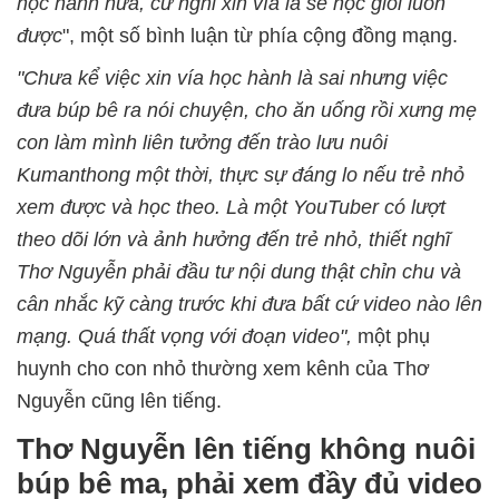
học hành nữa, cứ nghĩ xin vía là sẽ học giỏi luôn
được
", một số bình luận từ phía cộng đồng mạng.
"Chưa kể việc xin vía học hành là sai nhưng việc
đưa búp bê ra nói chuyện, cho ăn uống rồi xưng mẹ
con làm mình liên tưởng đến trào lưu nuôi
Kumanthong một thời, thực sự đáng lo nếu trẻ nhỏ
xem được và học theo. Là một YouTuber có lượt
theo dõi lớn và ảnh hưởng đến trẻ nhỏ, thiết nghĩ
Thơ Nguyễn phải đầu tư nội dung thật chỉn chu và
cân nhắc kỹ càng trước khi đưa bất cứ video nào lên
mạng. Quá thất vọng với đoạn video",
một phụ
huynh cho con nhỏ thường xem kênh của Thơ
Nguyễn cũng lên tiếng.
Thơ Nguyễn lên tiếng không nuôi
búp bê ma, phải xem đầy đủ video