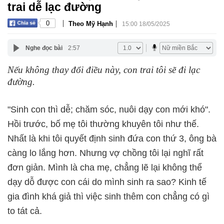
trai dễ lạc đường
|
|
0
Theo Mỹ Hạnh
15:00 18/05/2025
Nghe đọc bài
2:57
Nếu không thay đổi điều này, con trai tôi sẽ đi lạc
đường.
"Sinh con thì dễ; chăm sóc, nuôi dạy con mới khó".
Hồi trước, bố mẹ tôi thường khuyên tôi như thế.
Nhất là khi tôi quyết định sinh đứa con thứ 3, ông bà
càng lo lắng hơn. Nhưng vợ chồng tôi lại nghĩ rất
đơn giản. Mình là cha mẹ, chẳng lẽ lại không thể
dạy dỗ được con cái do mình sinh ra sao? Kinh tế
gia đình khá giả thì việc sinh thêm con chẳng có gì
to tát cả.