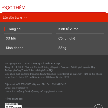
ĐỌC THÊM
Lên đầu trang
Trang chủ
Kinh tế vĩ mô
Xã hội
Công nghệ
Kinh doanh
Sống
© Copyright 2012 - 2026 -
Công ty Cổ phần VCCorp.
Tầng 17, 19, 20, 21 Toà nhà Center Building - Hapulico Complex, Số 01, phố Nguyễn Huy
Tưởng, phường Thanh Xuân, thành phố Hà Nội
Giấy phép thiết lập trang thông tin điện tử tổng hợp trên internet số 3321/GP-TTĐT do Sở Thông
tin và Truyền thông TP Hà Nội cấp ngày 03 tháng 07 năm 2019.
Điện thoại: 024 7309 5555 Máy lẻ 41294. Fax: 024-39743413
Email: info@cafebiz.vn
Chịu trách nhiệm quản lý nội dung: Bà Nguyễn Bích Minh
Hỗ trợ quảng cáo: