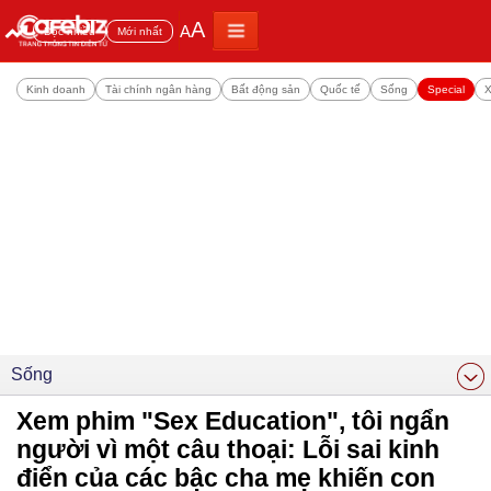
A
A
Đọc nhiều
Mới nhất
Kinh doanh
Tài chính ngân hàng
Bất động sản
Quốc tế
Sống
Special
X
Sống
Xem phim "Sex Education", tôi ngẩn
người vì một câu thoại: Lỗi sai kinh
điển của các bậc cha mẹ khiến con