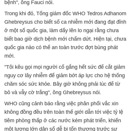
bệnh", ông Fauci nói.
Trong khi đó, Tổng giám đốc WHO Tedros Adhanom
Ghebreysus cho biết số ca nhiễm mới đang đạt đỉnh
ở một số quốc gia, làm dấy lên lo ngại rằng chưa
biết bao giờ dịch bệnh mới chấm dứt. Hiện tại, chưa
quốc gia nào có thể an toàn trước đợt bùng phát
mới.
"Tôi kêu gọi mọi người cố gắng hết sức để cắt giảm
nguy cơ lây nhiễm để giảm bớt áp lực cho hệ thống
chăm sóc sức khỏe. Bây giờ không phải lúc để từ
bỏ và vẫy cờ trắng", ông Ghebreysus nói.
WHO cũng cảnh báo rằng việc phân phối vắc xin
không đồng đều trên toàn thế giới dẫn tới việc tỷ lệ
tiêm phòng thấp ở các nước kém phát triển, khiến
một lượng lớn dân số dễ bị tổn thương trước sự