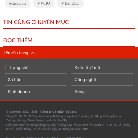
Omicron
WHO
Đại Dịch
TIN CÙNG CHUYÊN MỤC
ĐỌC THÊM
Lên đầu trang
Trang chủ
Kinh tế vĩ mô
Xã hội
Công nghệ
Kinh doanh
Sống
© Copyright 2012 - 2026 -
Công ty Cổ phần VCCorp.
Tầng 17, 19, 20, 21 Toà nhà Center Building - Hapulico Complex, Số 01, phố Nguyễn Huy
Tưởng, phường Thanh Xuân, thành phố Hà Nội
Giấy phép thiết lập trang thông tin điện tử tổng hợp trên internet số 3321/GP-TTĐT do Sở Thông
tin và Truyền thông TP Hà Nội cấp ngày 03 tháng 07 năm 2019.