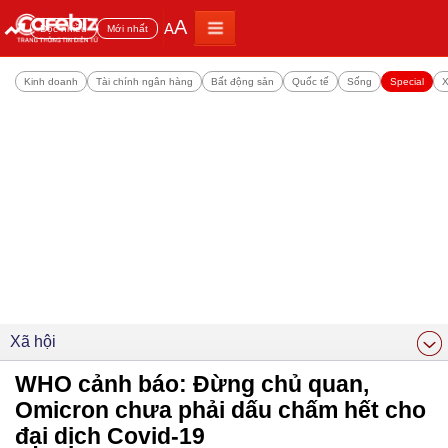
A
A
Đọc nhiều
Mới nhất
Kinh doanh
Tài chính ngân hàng
Bất động sản
Quốc tế
Sống
Special
X
Xã hội
WHO cảnh báo: Đừng chủ quan,
Omicron chưa phải dấu chấm hết cho
đại dịch Covid-19