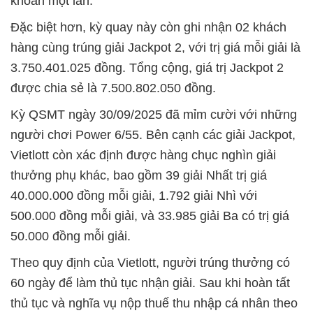
khoản một lần.
Đặc biệt hơn, kỳ quay này còn ghi nhận 02 khách
hàng cùng trúng giải Jackpot 2, với trị giá mỗi giải là
3.750.401.025 đồng. Tổng cộng, giá trị Jackpot 2
được chia sẻ là 7.500.802.050 đồng.
Kỳ QSMT ngày 30/09/2025 đã mỉm cười với những
người chơi Power 6/55. Bên cạnh các giải Jackpot,
Vietlott còn xác định được hàng chục nghìn giải
thưởng phụ khác, bao gồm 39 giải Nhất trị giá
40.000.000 đồng mỗi giải, 1.792 giải Nhì với
500.000 đồng mỗi giải, và 33.985 giải Ba có trị giá
50.000 đồng mỗi giải.
Theo quy định của Vietlott, người trúng thưởng có
60 ngày để làm thủ tục nhận giải. Sau khi hoàn tất
thủ tục và nghĩa vụ nộp thuế thu nhập cá nhân theo