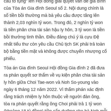
cầu tố tụng" lên Hội đồng giải quyết vấn đề gia đình
của Tòa án Gia đình Seoul số 2. Nội dung chính là
số tiền bồi thường mà bà yêu cầu được tăng lên
thành 2,03 nghìn tỷ won. Trong đó, 2 nghìn tỷ won
là tiền phân chia tài sản hậu ly hôn, 3 tỷ won là tiền
bồi thường tinh thần. Điều đáng chú ý là cựu Đệ
nhất tiểu thư còn yêu cầu Chủ tịch SK phải trả toàn
bộ bằng tiền mặt và không được chuyển nhượng cổ
phiếu.
Tòa án Gia đình Seoul Hội đồng Gia đình 2 đã đưa
ra phán quyết sơ thẩm về vụ kiện phân chia tài sản
ly hôn giữa Choi Tae-won và Noh So-young vào
ngày 6 tháng 12 năm 2022. Vì thẩm phán xác định
rằng trách nhiệm ly hôn thuộc về người đàn ông,
tòa ra phán quyết rằng ông Choi phải trả 1 tỷ won
(khoảng 18 tỷ đồng) tiền cấp dưỡng cho bà Noh mỗi