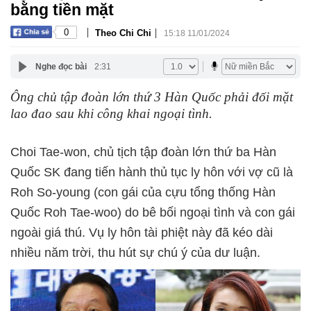
bằng tiền mặt
|
|
0
Theo Chi Chi
15:18 11/01/2024
Nghe đọc bài
2:31
Ông chủ tập đoàn lớn thứ 3 Hàn Quốc phải đối mặt
lao đao sau khi công khai ngoại tình.
Choi Tae-won, chủ tịch tập đoàn lớn thứ ba Hàn
Quốc SK đang tiến hành thủ tục ly hôn với vợ cũ là
Roh So-young (con gái của cựu tổng thống Hàn
Quốc Roh Tae-woo) do bê bối ngoại tình và con gái
ngoài giá thú. Vụ ly hôn tài phiệt này đã kéo dài
nhiều năm trời, thu hút sự chú ý của dư luận.