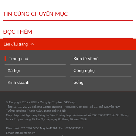
TIN CÙNG CHUYÊN MỤC
ĐỌC THÊM
Lên đầu trang
Trang chủ
Kinh tế vĩ mô
Xã hội
Công nghệ
Kinh doanh
Sống
© Copyright 2012 - 2026 -
Công ty Cổ phần VCCorp.
Tầng 17, 19, 20, 21 Toà nhà Center Building - Hapulico Complex, Số 01, phố Nguyễn Huy
Tưởng, phường Thanh Xuân, thành phố Hà Nội
Giấy phép thiết lập trang thông tin điện tử tổng hợp trên internet số 3321/GP-TTĐT do Sở Thông
tin và Truyền thông TP Hà Nội cấp ngày 03 tháng 07 năm 2019.
Điện thoại: 024 7309 5555 Máy lẻ 41294. Fax: 024-39743413
Email: info@cafebiz.vn