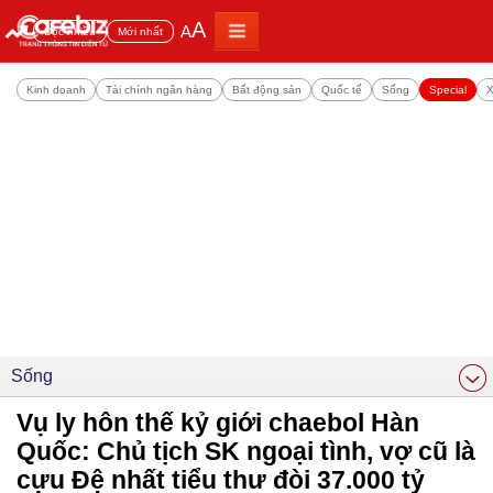
A
A
Đọc nhiều
Mới nhất
Kinh doanh
Tài chính ngân hàng
Bất động sản
Quốc tế
Sống
Special
X
Sống
Vụ ly hôn thế kỷ giới chaebol Hàn
Quốc: Chủ tịch SK ngoại tình, vợ cũ là
cựu Đệ nhất tiểu thư đòi 37.000 tỷ