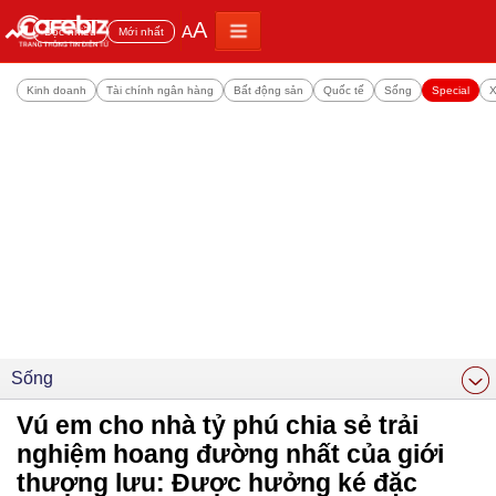
A
A
Đọc nhiều
Mới nhất
Kinh doanh
Tài chính ngân hàng
Bất động sản
Quốc tế
Sống
Special
X
Sống
Vú em cho nhà tỷ phú chia sẻ trải
nghiệm hoang đường nhất của giới
thượng lưu: Được hưởng ké đặc