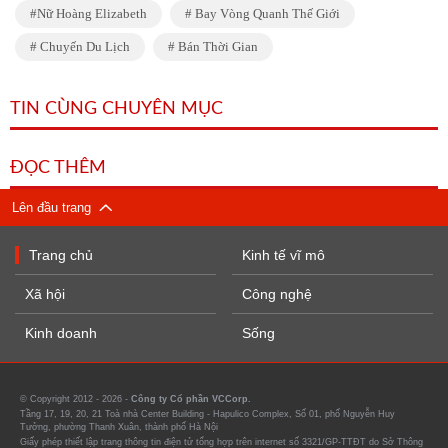
Nữ Hoàng Elizabeth
Bay Vòng Quanh Thế Giới
Chuyến Du Lịch
Bán Thời Gian
TIN CÙNG CHUYÊN MỤC
ĐỌC THÊM
Lên đầu trang
Trang chủ
Kinh tế vĩ mô
Xã hội
Công nghệ
Kinh doanh
Sống
© Copyright 2012 - 2026 -
Công ty Cổ phần VCCorp.
Tầng 17, 19, 20, 21 Toà nhà Center Building - Hapulico Complex, Số 01, phố Nguyễn Huy
Tưởng, phường Thanh Xuân, thành phố Hà Nội
Giấy phép thiết lập trang thông tin điện tử tổng hợp trên internet số 3321/GP-TTĐT do Sở Thông