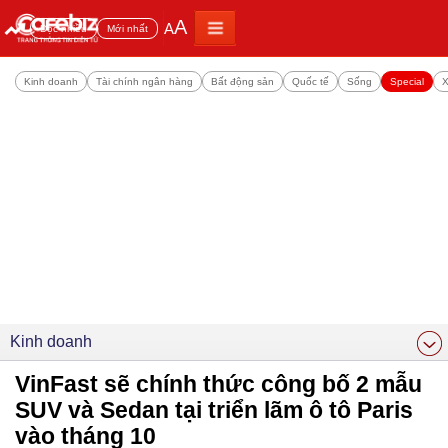
A
A
Đọc nhiều
Mới nhất
Kinh doanh
Tài chính ngân hàng
Bất động sản
Quốc tế
Sống
Special
X
Kinh doanh
VinFast sẽ chính thức công bố 2 mẫu
SUV và Sedan tại triển lãm ô tô Paris
vào tháng 10