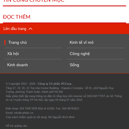
TIN CÙNG CHUYÊN MỤC
ĐỌC THÊM
Lên đầu trang
Trang chủ
Kinh tế vĩ mô
Xã hội
Công nghệ
Kinh doanh
Sống
© Copyright 2012 - 2026 -
Công ty Cổ phần VCCorp.
Tầng 17, 19, 20, 21 Toà nhà Center Building - Hapulico Complex, Số 01, phố Nguyễn Huy
Tưởng, phường Thanh Xuân, thành phố Hà Nội
Giấy phép thiết lập trang thông tin điện tử tổng hợp trên internet số 3321/GP-TTĐT do Sở Thông
tin và Truyền thông TP Hà Nội cấp ngày 03 tháng 07 năm 2019.
Điện thoại: 024 7309 5555 Máy lẻ 41294. Fax: 024-39743413
Email: info@cafebiz.vn
Chịu trách nhiệm quản lý nội dung: Bà Nguyễn Bích Minh
Hỗ trợ quảng cáo: