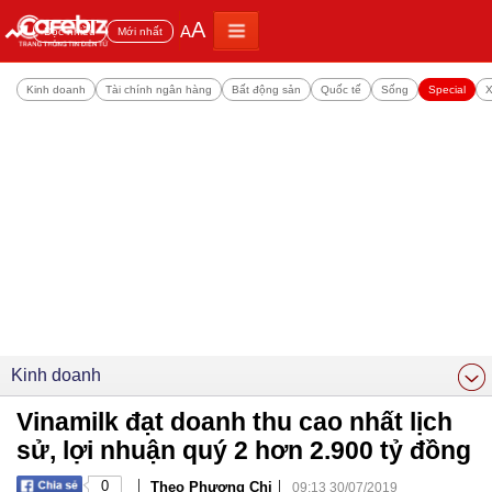
A
A
Đọc nhiều
Mới nhất
Kinh doanh
Tài chính ngân hàng
Bất động sản
Quốc tế
Sống
Special
X
Kinh doanh
Vinamilk đạt doanh thu cao nhất lịch
sử, lợi nhuận quý 2 hơn 2.900 tỷ đồng
|
|
0
Theo Phương Chi
09:13 30/07/2019