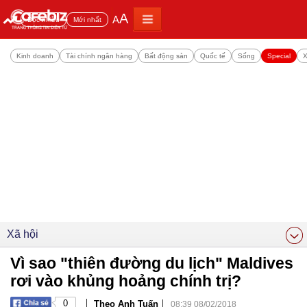
A
A
Đọc nhiều
Mới nhất
Kinh doanh
Tài chính ngân hàng
Bất động sản
Quốc tế
Sống
Special
X
Xã hội
Vì sao "thiên đường du lịch" Maldives
rơi vào khủng hoảng chính trị?
|
|
0
Theo Anh Tuấn
08:39 08/02/2018