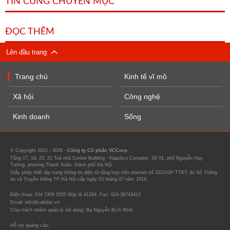
TIN CÙNG CHUYÊN MỤC
ĐỌC THÊM
Lên đầu trang
Trang chủ
Kinh tế vĩ mô
Xã hội
Công nghệ
Kinh doanh
Sống
© Copyright 2012 - 2026 -
Công ty Cổ phần VCCorp.
Tầng 17, 19, 20, 21 Toà nhà Center Building - Hapulico Complex, Số 01, phố Nguyễn Huy
Tưởng, phường Thanh Xuân, thành phố Hà Nội
Giấy phép thiết lập trang thông tin điện tử tổng hợp trên internet số 3321/GP-TTĐT do Sở Thông
tin và Truyền thông TP Hà Nội cấp ngày 03 tháng 07 năm 2019.
Điện thoại: 024 7309 5555 Máy lẻ 41294. Fax: 024-39743413
Email: info@cafebiz.vn
Chịu trách nhiệm quản lý nội dung: Bà Nguyễn Bích Minh
Hỗ trợ quảng cáo: