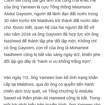
Cảnh sát cũng bắt giữ anh trai cùng cha khác mẹ
của ông Yameen là cựu Tổng thống Maumoon
Abdul Gayoom, người đã lãnh đạo đất nước trong
30 năm trước khi Maldives trở thành đất nước dân
chủ. Được biết, quan hệ của hai người đã đổ vỡ
vào năm 2016 và ông Gayoom đã hợp lực với ông
Nasheed để thành lập phe đối lập mới. Không chỉ
có ông Gayoom, con rể của ông là Mohamed
Nadheem cũng bị bắt vào sáng ngày 6/2, khiến phe
đối lập gọi đây là “hành vi vu khống trắng trợn”.
Vào ngày 7/2, ông Yameen ban bố tình trạng khẩn
cấp tại Maldives, qua đó ông có quyền tiến hành
chiến dịch truy quét, và Tổng chưởng lý Abdulla
Saeed và thẩm phán Ali Hameed cũng bị bắt. Trong
một bài phát biểu trên truyền hình, ông Yameen cho