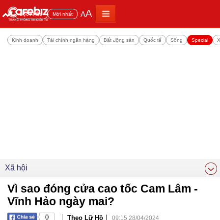
A
A
Đọc nhiều
Mới nhất
Kinh doanh
Tài chính ngân hàng
Bất động sản
Quốc tế
Sống
Special
X
Xã hội
Vì sao đóng cửa cao tốc Cam Lâm -
Vĩnh Hảo ngày mai?
|
|
0
Theo Lữ Hồ
09:15 28/04/2024