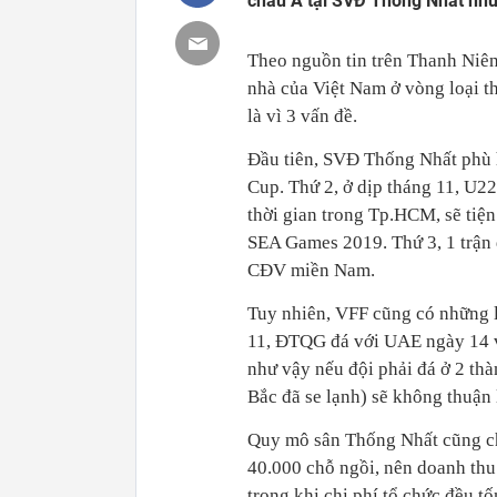
châu Á tại SVĐ Thống Nhất như
Theo nguồn tin trên Thanh Niên
nhà của Việt Nam ở vòng loại 
là vì 3 vấn đề.
Đầu tiên, SVĐ Thống Nhất phù h
Cup. Thứ 2, ở dịp tháng 11, U
thời gian trong Tp.HCM, sẽ tiện
SEA Games 2019. Thứ 3, 1 trận
CĐV miền Nam.
Tuy nhiên, VFF cũng có những l
11, ĐTQG đá với UAE ngày 14 v
như vậy nếu đội phải đá ở 2 thà
Bắc đã se lạnh) sẽ không thuận 
Quy mô sân Thống Nhất cũng ch
40.000 chỗ ngồi, nên doanh thu
trong khi chi phí tổ chức đều t