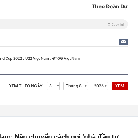
Theo Đoàn Dự
Copy link
,
,
rld Cup 2022
U22 Việt Nam
ĐTQG Việt Nam
XEM THEO NGÀY
XEM
Nam: Nên chuyển cách gọi ‘nhà đầu tư