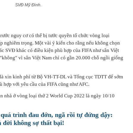
SVĐ Mỹ Đình.
ước nguy cơ có thể bị tước quyền tổ chức vòng loại
p nghiêm trọng. Một vài ý kiến cho rằng nếu không chọn
ác SVĐ khác có điều kiện phù hợp của FIFA như sân Việt
 "không" vì sân Việt Nam chỉ có gần 20.000 chỗ ngồi giống
là xin kinh phí từ Bộ VH-TT-DL và Tổng cục TDTT để sớm
hù hợp với yêu cầu của FIFA cũng như AFC.
ân nhà ở vòng loại thứ 2 World Cup 2022 là ngày 10/10
quá trình đau đớn, ngã rồi tự đứng dậy:
 đời không sợ thất bại!