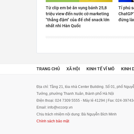
Từ clip em bé ăn vụng bánh 25,8
Tỉ phú s
triệu view đến nước cờ marketing
ChatGPT 
"thắng đậm" của đế chế snack lớn
đừng là
nhất nhì Hàn Quốc
TRANG CHỦ
XÃ HỘI
KINH TẾ VĨ MÔ
KINH 
Địa chỉ: Tầng 21, tòa nhà Center Building. Số 01, phố Ngu
Tưởng, phường Thanh Xuân, thành phố Hà Nội
Điện thoại: 024 7309 5555 - Máy lẻ 41294 | Fax: 024-3974
Email: info@vccorp.vn
Chịu trách nhiệm nội dung: Bà Nguyễn Bích Minh
Chính sách bảo mật