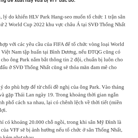
ng đề xuất này vừa bị VFF bác bỏ.
, lý do khiến HLV Park Hang-seo muốn tổ chức 1 trận sân
thứ 2 World Cup 2022 khu vực châu Á tại SVĐ Thống Nhất
ợp với các yêu cầu của FIFA để tổ chức vòng loại World
22 Việt Nam tập huấn tại Bình Dương, nếu ĐTQG cũng có
 cho ông Park nắm bắt thông tin 2 đội, chuẩn bị luôn cho
 đấu ở SVĐ Thống Nhất cũng sẽ thỏa mãn đam mê cho
ý do phù hợp để từ chối đề nghị của ông Park. Vào tháng
à gặp Thái Lan ngày 19. Trong khoảng thời gian ngắn
nh phố cách xa nhau, lại có chênh lệch về thời tiết (miền
lợi.
ỉ có khoảng 20.000 chỗ ngồi, trong khi sân Mỹ Đình là
 của VFF sẽ bị ảnh hưởng nếu tổ chức ở sân Thống Nhất,
ốn kém như nhau.