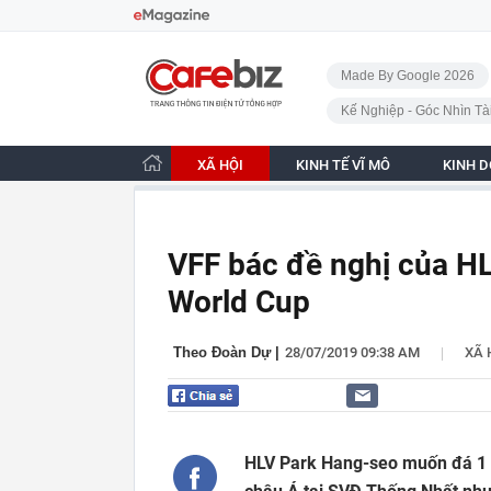
Bỏ qua điều hướng
CafeBiz - Trang chủ
Made By Google 2026
Kế Nghiệp - Góc Nhìn Tà
XÃ HỘI
KINH TẾ VĨ MÔ
KINH 
VFF bác đề nghị của HL
World Cup
|
Theo Đoàn Dự
|
28/07/2019 09:38 AM
XÃ 
HLV Park Hang-seo muốn đá 1 t