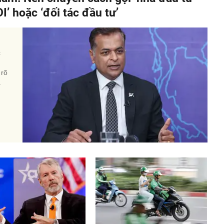
I’ hoặc ‘đối tác đầu tư’
c
 rõ
a