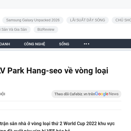
Samsung Galaxy Unpacked 2026
LÃI SUẤT DẬY SÓNG
CHỦ SHO
i Sản Và Gia Sản
BizReview
DOANH
CÔNG NGHỆ
SỐNG
V Park Hang-seo về vòng loại
HỘI
Theo dõi Cafebiz.vn trên
rận sân nhà ở vòng loại thứ 2 World Cup 2022 khu vực