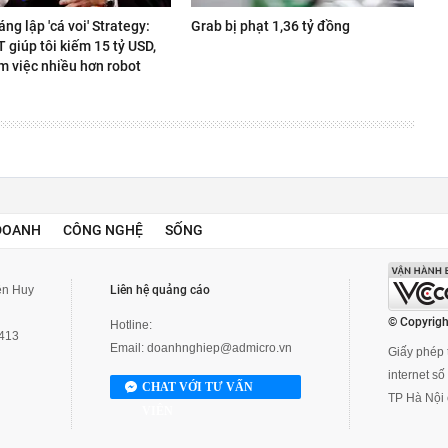
áng lập 'cá voi' Strategy:
Grab bị phạt 1,36 tỷ đồng
giúp tôi kiếm 15 tỷ USD,
m việc nhiều hơn robot
DOANH
CÔNG NGHỆ
SỐNG
yễn Huy
Liên hệ quảng cáo
© Copyrigh
Hotline:
3413
Email:
doanhnghiep@admicro.vn
Giấy phép t
internet s
CHAT VỚI TƯ VẤN
TP Hà Nội 
VIÊN