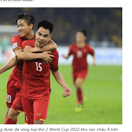
 được đá vòng loại thứ 2 World Cup 2022 khu vực châu Á trên