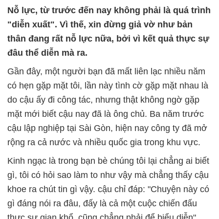
Nỗ lực, từ trước đến nay không phải là quá trình
"diễn xuất". Vì thế, xin đừng giả vờ như bản
thân đang rất nỗ lực nữa, bởi vì kết quả thực sự
đâu thể diễn mà ra.
Gần đây, một người bạn đã mất liên lạc nhiều năm
có hẹn gặp mặt tôi, lần này tình cờ gặp mặt nhau là
do cậu ấy đi công tác, nhưng thật không ngờ gặp
mặt mới biết cậu nay đã là ông chủ. Ba năm trước
cậu lập nghiệp tại Sài Gòn, hiện nay công ty đã mở
rộng ra cả nước và nhiều quốc gia trong khu vực.
Kinh ngạc là trong bạn bè chúng tôi lại chẳng ai biết
gì, tôi có hỏi sao làm to như vậy mà chẳng thấy cậu
khoe ra chút tin gì vậy. cậu chỉ đáp: "Chuyện này có
gì đáng nói ra đâu, đấy là cả một cuộc chiến đấu
thực sự gian khổ, cũng chẳng phải để biểu diễn".