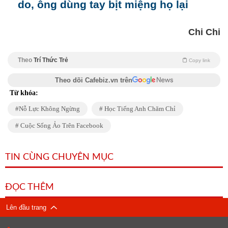
do, ông dùng tay bịt miệng họ lại
Chi Chi
Theo
Trí Thức Trẻ
Copy link
Theo dõi Cafebiz.vn trên
Từ khóa:
Nỗ Lực Không Ngừng
Học Tiếng Anh Chăm Chỉ
Cuộc Sống Ảo Trên Facebook
TIN CÙNG CHUYÊN MỤC
ĐỌC THÊM
Lên đầu trang