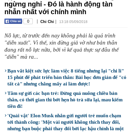
ngừng nghỉ - Đó là hành động tàn
nhẫn nhất với chính mình
|
|
0
Chi Chi
13:18 05/09/2018
Nỗ lực, từ trước đến nay không phải là quá trình
"diễn xuất". Vì thế, xin đừng giả vờ như bản thân
đang rất nỗ lực nữa, bởi vì kế quả thực sự đâu thể
"diễn" mà ra...
Bạn vắt kiệt sức lực làm việc 8 tiếng nhưng lại "chi li"
15 phút để phát triển bản thân: Bài học đơn giản để "có
tất cả" nhưng chẳng mấy ai làm được!
Tâm sự gửi các bạn trẻ: Đừng quá nuông chiều bản
thân, có thời gian thì bớt hẹn hò trà sữa lại, mau kiếm
tiền đi!
'Quái vật' Elon Musk nhắn gửi người trẻ muốn chạm
tới thành công: 'Một vài người không thích thay đổi,
nhưng bạn buộc phải thay đổi bởi lạc hậu chính là một