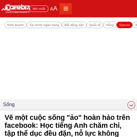
A
A
Đọc nhiều
Mới nhất
Kinh doanh
Tài chính ngân hàng
Bất động sản
Quốc tế
Sống
Special
X
Sống
Vẽ một cuộc sống "ảo" hoàn hảo trên
facebook: Học tiếng Anh chăm chỉ,
tập thể dục đều đặn, nỗ lực không