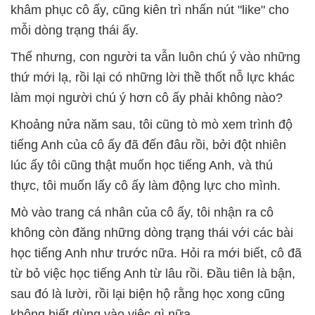
khâm phục cô ấy, cũng kiên trì nhấn nút "like" cho
mỗi dòng trạng thái ấy.
Thế nhưng, con người ta vẫn luôn chú ý vào những
thứ mới lạ, rồi lại có những lời thề thốt nỗ lực khác
làm mọi người chú ý hơn cô ấy phải không nào?
Khoảng nửa năm sau, tôi cũng tò mò xem trình độ
tiếng Anh của cô ấy đã đến đâu rồi, bởi đột nhiên
lúc ấy tôi cũng thật muốn học tiếng Anh, và thú
thực, tôi muốn lấy cô ấy làm động lực cho mình.
Mò vào trang cá nhân của cô ấy, tôi nhận ra cô
không còn đăng những dòng trạng thái với các bài
học tiếng Anh như trước nữa. Hỏi ra mới biết, cô đã
từ bỏ việc học tiếng Anh từ lâu rồi. Đầu tiên là bận,
sau đó là lười, rồi lại biện hộ rằng học xong cũng
không biết dùng vào việc gì nữa.