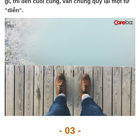
gì, thì đến cuối cùng, vẫn chung quy lại một từ
"diễn".
- 03 -