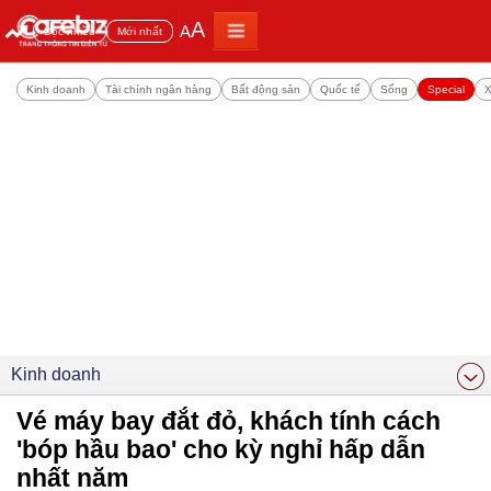
A
A
Đọc nhiều
Mới nhất
Kinh doanh
Tài chính ngân hàng
Bất động sản
Quốc tế
Sống
Special
X
Kinh doanh
Vé máy bay đắt đỏ, khách tính cách
'bóp hầu bao' cho kỳ nghỉ hấp dẫn
nhất năm