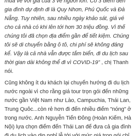
mua vé với giá của 3 vé người lớn. Có 3 điểm đến
gia đình dự định đi là Quy Nhơn, Phú Quốc và Đà
Nẵng. Tuy nhiên, sau nhiều ngày khảo sát, giá vé
cho cả nhà có khi lên tới hơn 30 triệu đồng. Vì thế
chúng tôi đã chọn địa điểm gần để tiết kiệm. Chúng
tôi sẽ di chuyển bằng ô tô, chi phí sẽ không đáng
kể. Vậy là cả nhà vẫn được tắm biển, đi du lịch sau
thời gian dài không thể đi vì COVID-19”
, chị Thanh
nói.
Cũng không ít du khách lại chuyển hướng đi du lịch
nước ngoài vì cho rằng giá tour trọn gói đến những
nước gần Việt Nam như Lào, Campuchia, Thái Lan,
Trung Quôc...còn rẻ hơn đi đến nhiều điểm "nóng" ở
trong nước. Anh Nguyễn Tiến Đông (Hoàn Kiếm, Hà
Nội) lựa chọn điểm đến Thái Lan để đưa cả gia đình
đi du lịch vào dịp nghỉ lễ tới với mức giá trọn gói chỉ