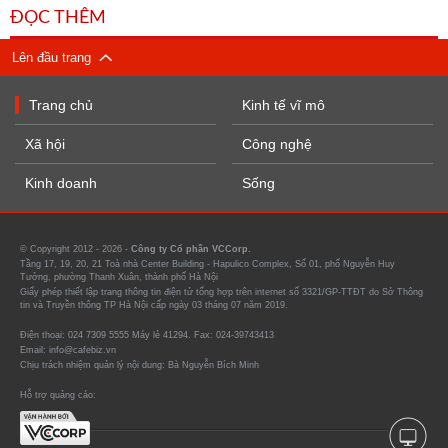
ĐỌC THÊM
Lên đầu trang
Trang chủ
Kinh tế vĩ mô
Xã hội
Công nghệ
Kinh doanh
Sống
© Copyright 2012 - 2026 -
Công ty Cổ phần VCCorp.
Tầng 17, 19, 20, 21 Toà nhà Center Building - Hapulico Complex, Số 01, phố Nguyễn Huy
Tưởng, phường Thanh Xuân, thành phố Hà Nội
Giấy phép thiết lập trang thông tin điện tử tổng hợp trên internet số 3321/GP-TTĐT do Sở Thông
tin và Truyền thông TP Hà Nội cấp ngày 03 tháng 07 năm 2019.
Điện thoại: 024 7309 5555 Máy lẻ 41294. Fax: 024-39743413
Email: info@cafebiz.vn
Chịu trách nhiệm quản lý nội dung: Bà Nguyễn Bích Minh
Hỗ trợ quảng cáo: