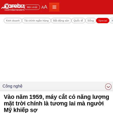
A
A
Đọc nhiều
Mới nhất
Kinh doanh
Tài chính ngân hàng
Bất động sản
Quốc tế
Sống
Special
X
Công nghệ
Vào năm 1959, máy cắt cỏ năng lượng
mặt trời chính là tương lai mà người
Mỹ khiếp sợ