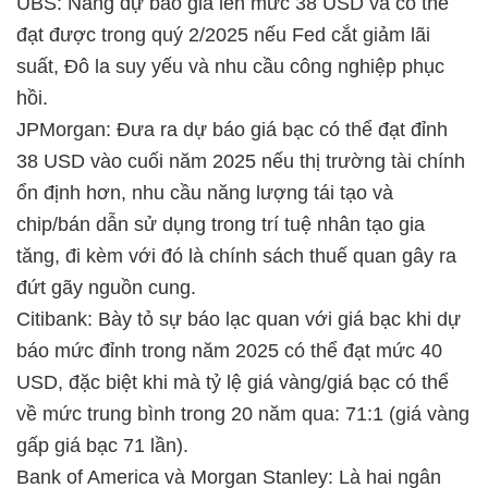
UBS: Nâng dự báo giá lên mức 38 USD và có thể
đạt được trong quý 2/2025 nếu Fed cắt giảm lãi
suất, Đô la suy yếu và nhu cầu công nghiệp phục
hồi.
JPMorgan: Đưa ra dự báo giá bạc có thể đạt đỉnh
38 USD vào cuối năm 2025 nếu thị trường tài chính
ổn định hơn, nhu cầu năng lượng tái tạo và
chip/bán dẫn sử dụng trong trí tuệ nhân tạo gia
tăng, đi kèm với đó là chính sách thuế quan gây ra
đứt gãy nguồn cung.
Citibank: Bày tỏ sự báo lạc quan với giá bạc khi dự
báo mức đỉnh trong năm 2025 có thể đạt mức 40
USD, đặc biệt khi mà tỷ lệ giá vàng/giá bạc có thể
về mức trung bình trong 20 năm qua: 71:1 (giá vàng
gấp giá bạc 71 lần).
Bank of America và Morgan Stanley: Là hai ngân