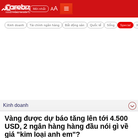
A
A
Đọc nhiều
Mới nhất
Kinh doanh
Tài chính ngân hàng
Bất động sản
Quốc tế
Sống
Special
X
Kinh doanh
Vàng được dự báo tăng lên tới 4.500
USD, 2 ngân hàng hàng đầu nói gì về
giá "kim loại anh em"?