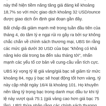
này thể hiện tiềm năng tăng giá đáng kể khoảng
18,7% so với mức giao dịch khoảng 32 USD/ounce
được giao dịch ổn định giai đoạn gần đây.
Bất chấp đà giảm mạnh mẽ trong tuần đầu tiên của
tháng 4, do tâm lý e ngại rủi ro gây ra bởi sự không
chắc chắn về chính sách thương mại, UBS tin rằng
các mức giá dưới 30 USD của bạc "không có khả
năng kéo dài trong ba đến sáu tháng tới", nhấn
mạnh các yếu tố cơ bản về cung-cầu vẫn tích cực.
UBS kỳ vọng tỷ lệ giá vàng/giá bạc sẽ giảm từ mức
khoảng 84, ngụ ý bạc sẽ hoạt động tốt hơn vàng, tỷ
này cập nhật ngày 16/4 là khoảng 101. Họ khuyên
nên tăng tỷ trọng bạc trong danh mục đầu tư khi tỷ
lệ này vượt quá 75:1 (giá vàng cao hơn giá bạc 75
lần). UBS thừa nhận rằng các chính sách thương