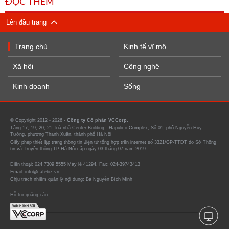
ĐỌC THÊM
Lên đầu trang
Trang chủ
Kinh tế vĩ mô
Xã hội
Công nghệ
Kinh doanh
Sống
© Copyright 2012 - 2026 -
Công ty Cổ phần VCCorp.
Tầng 17, 19, 20, 21 Toà nhà Center Building - Hapulico Complex, Số 01, phố Nguyễn Huy
Tưởng, phường Thanh Xuân, thành phố Hà Nội
Giấy phép thiết lập trang thông tin điện tử tổng hợp trên internet số 3321/GP-TTĐT do Sở Thông
tin và Truyền thông TP Hà Nội cấp ngày 03 tháng 07 năm 2019.
Điện thoại: 024 7309 5555 Máy lẻ 41294. Fax: 024-39743413
Email: info@cafebiz.vn
Chịu trách nhiệm quản lý nội dung: Bà Nguyễn Bích Minh
Hỗ trợ quảng cáo: