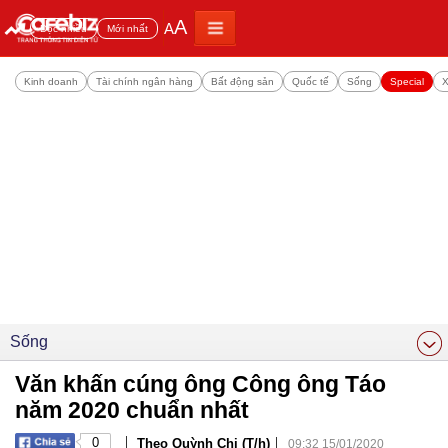
A
A
Đọc nhiều
Mới nhất
Kinh doanh
Tài chính ngân hàng
Bất động sản
Quốc tế
Sống
Special
X
Sống
Văn khấn cúng ông Công ông Táo
năm 2020 chuẩn nhất
|
|
0
Theo Quỳnh Chi (T/h)
09:32 15/01/2020