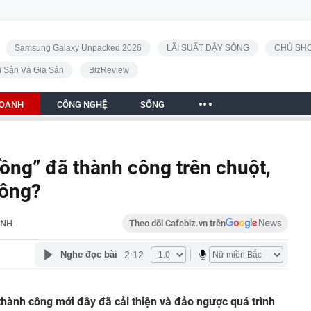
Samsung Galaxy Unpacked 2026
LÃI SUẤT DẬY SÓNG
CHỦ SHO
i Sản Và Gia Sản
BizReview
DOANH
CÔNG NGHỆ
SỐNG
đồng” đã thành công trên chuột,
hông?
ANH
Theo dõi Cafebiz.vn trên
2:12
Nghe đọc bài
hành công mới đây đã cải thiện và đảo ngược quá trình