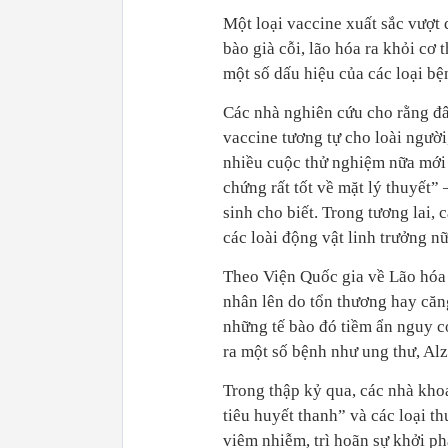
Một loại vaccine xuất sắc vượt
bào già cỗi, lão hóa ra khỏi cơ
một số dấu hiệu của các loại bện
Các nhà nghiên cứu cho rằng đây
vaccine tương tự cho loài người
nhiều cuộc thử nghiệm nữa mới 
chứng rất tốt về mặt lý thuyết”
sinh cho biết. Trong tương lai
các loài động vật linh trưởng n
Theo Viện Quốc gia về Lão hóa 
nhân lên do tổn thương hay căng
những tế bào đó tiềm ẩn nguy c
ra một số bệnh như ung thư, A
Trong thập kỷ qua, các nhà kho
tiêu huyết thanh” và các loại th
viêm nhiễm, trì hoãn sự khởi ph