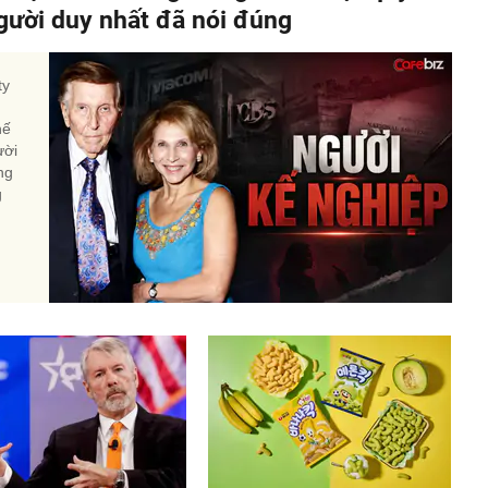
người duy nhất đã nói đúng
ty
hế
ười
ng
g