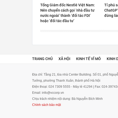
Tổng Giám đốc Nestlé Việt Nam:
Tỉ phú s
Nên chuyển cách gọi ‘nhà đầu tư
ChatGPT 
nước ngoài’ thành ‘đối tác FDI’
đừng là
hoặc ‘đối tác đầu tư’
TRANG CHỦ
XÃ HỘI
KINH TẾ VĨ MÔ
KINH 
Địa chỉ: Tầng 21, tòa nhà Center Building. Số 01, phố Ngu
Tưởng, phường Thanh Xuân, thành phố Hà Nội
Điện thoại: 024 7309 5555 - Máy lẻ 41294 | Fax: 024-3974
Email: info@vccorp.vn
Chịu trách nhiệm nội dung: Bà Nguyễn Bích Minh
Chính sách bảo mật