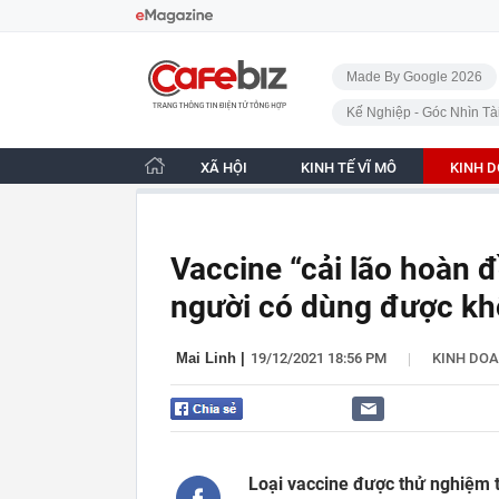
Bỏ qua điều hướng
CafeBiz - Trang chủ
Made By Google 2026
Kế Nghiệp - Góc Nhìn Tà
XÃ HỘI
KINH TẾ VĨ MÔ
KINH 
Vaccine “cải lão hoàn 
người có dùng được k
|
Mai Linh
|
19/12/2021 18:56 PM
KINH DO
Loại vaccine được thử nghiệm t