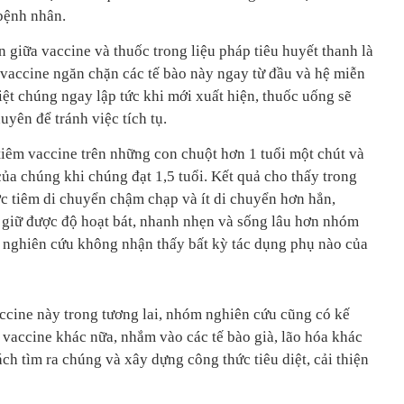
bệnh nhân.
n giữa vaccine và thuốc trong liệu pháp tiêu huyết thanh là
 vaccine ngăn chặn các tế bào này ngay từ đầu và hệ miễn
iệt chúng ngay lập tức khi mới xuất hiện, thuốc uống sẽ
uyên để tránh việc tích tụ.
iêm vaccine trên những con chuột hơn 1 tuổi một chút và
ủa chúng khi chúng đạt 1,5 tuổi. Kết quả cho thấy trong
 tiêm di chuyển chậm chạp và ít di chuyển hơn hẳn,
 giữ được độ hoạt bát, nhanh nhẹn và sống lâu hơn nhóm
 nghiên cứu không nhận thấy bất kỳ tác dụng phụ nào của
accine này trong tương lai, nhóm nghiên cứu cũng có kế
 vaccine khác nữa, nhắm vào các tế bào già, lão hóa khác
ch tìm ra chúng và xây dựng công thức tiêu diệt, cải thiện