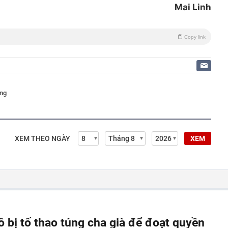
Mai Linh
Copy link
ồng
XEM THEO NGÀY
XEM
ô bị tố thao túng cha già để đoạt quyền