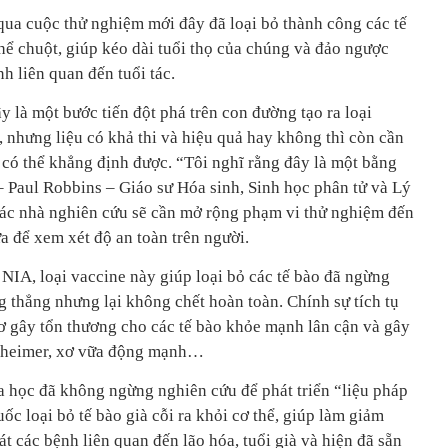
 qua cuộc thử nghiệm mới đây đã loại bỏ thành công các tế
 thể chuột, giúp kéo dài tuổi thọ của chúng và đảo ngược
h liên quan đến tuổi tác.
 là một bước tiến đột phá trên con đường tạo ra loại
, nhưng liệu có khả thi và hiệu quả hay không thì còn cần
có thể khẳng định được. “Tôi nghĩ rằng đây là một bằng
 – Paul Robbins – Giáo sư Hóa sinh, Sinh học phân tử và Lý
, các nhà nghiên cứu sẽ cần mở rộng phạm vi thử nghiệm đến
ữa để xem xét độ an toàn trên người.
NIA, loại vaccine này giúp loại bỏ các tế bào đã ngừng
 thẳng nhưng lại không chết hoàn toàn. Chính sự tích tụ
ơ gây tổn thương cho các tế bào khỏe mạnh lân cận và gây
lzheimer, xơ vữa động mạnh…
a học đã không ngừng nghiên cứu để phát triển “liệu pháp
uốc loại bỏ tế bào già cỗi ra khỏi cơ thể, giúp làm giảm
át các bệnh liên quan đến lão hóa, tuổi già và hiện đã sẵn