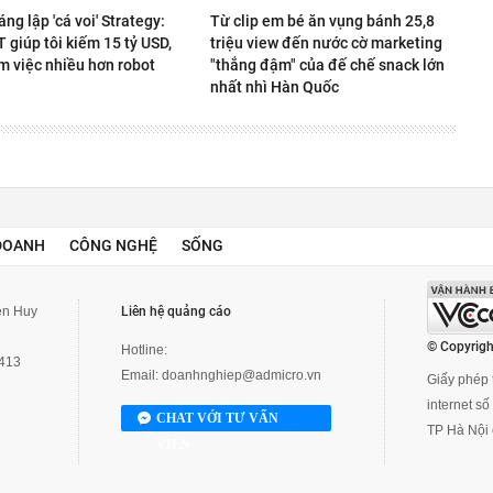
áng lập 'cá voi' Strategy:
Từ clip em bé ăn vụng bánh 25,8
giúp tôi kiếm 15 tỷ USD,
triệu view đến nước cờ marketing
m việc nhiều hơn robot
"thắng đậm" của đế chế snack lớn
nhất nhì Hàn Quốc
DOANH
CÔNG NGHỆ
SỐNG
yễn Huy
Liên hệ quảng cáo
© Copyrigh
Hotline:
3413
Email:
doanhnghiep@admicro.vn
Giấy phép t
internet s
CHAT VỚI TƯ VẤN
TP Hà Nội 
VIÊN