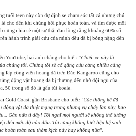
ng tuổi teen này còn dự định sẽ chăm sóc tất cả những chú
t là cho đến khi chúng hồi phục hoàn toàn, và tìm được môi
b cũng chia sẻ một sự thật đau lòng rằng khoảng 60% số
trên hành trình giải cứu của mình đều đã bị bỏng nặng đến
ên YouTube, hai anh chàng cho biết: “
Chiếc xe này là
ủa chúng tôi. Chúng tôi sẽ cố gắng cứu càng nhiều càng
áng lập công viên hoang dã trên Đảo Kangaroo cũng cho
 những động vật hoang dã bị thương đến nhờ đội ngũ của
, 50 trong số đó là gấu túi koala.
i Gold Coast, gần Brisbane cho biết: "
Các thống kê đã
ài động vật đã thiệt mạng trong những vụ cháy lần này, bao
ấu... Gần nửa tỉ đấy! Tôi nghĩ mọi người sẽ không thể tưởng
ếp đến mức độ nào đâu. Tôi cũng không biết liệu hệ sinh
hục hoàn toàn sau thảm kịch này hay không nữa
".