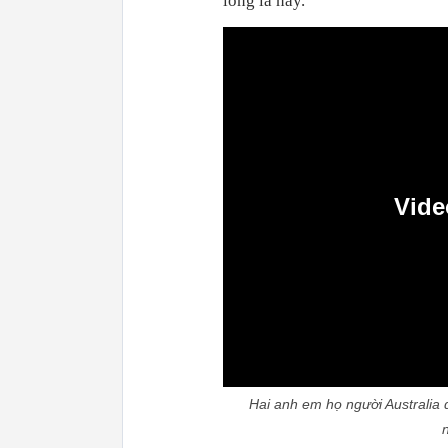
lông lá này.
Vide
0:00
Hai anh em họ người Australia 