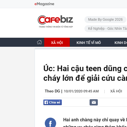
Bỏ qua điều hướng
CafeBiz - Trang chủ
Made By Google 2026
Kế Nghiệp - Góc Nhìn Tà
XÃ HỘI
KINH TẾ VĨ MÔ
KINH 
Úc: Hai cậu teen dũng 
cháy lớn để giải cứu cà
|
Theo DG
|
10/01/2020 09:45 AM
XÃ HỘI
Hai anh chàng này chỉ quay về 