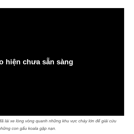
o hiện chưa sẵn sàng
đã lái xe lòng vòng quanh những khu vực cháy lớn để giải cứu
những con gấu koala gặp nạn.