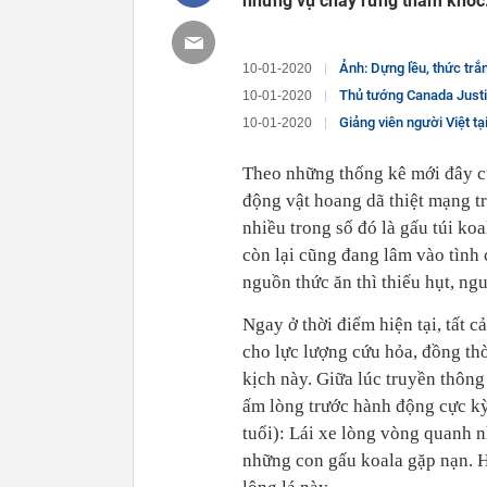
những vụ cháy rừng thảm khốc
Ảnh: Dựng lều, thức trắn
10-01-2020
Thủ tướng Canada Justin Trude
10-01-2020
Giảng viên người Việt tại ĐH Singapor
10-01-2020
Theo những thống kê mới đây củ
động vật hoang dã thiệt mạng t
nhiều trong số đó là gấu túi koa
còn lại cũng đang lâm vào tình
nguồn thức ăn thì thiếu hụt, ngu
Ngay ở thời điểm hiện tại, tất c
cho lực lượng cứu hỏa, đồng thờ
kịch này. Giữa lúc truyền thông
ấm lòng trước hành động cực kỳ
tuổi): Lái xe lòng vòng quanh 
những con gấu koala gặp nạn. H