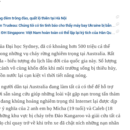
.
g đêm trông đào, quất lộ thiên tại Hà Nội
au: Chúng tôi có tin tình báo cho thấy máy bay Ukraine bị bắn rơi bởi tên lửa Iran
e: Việt Nam hoàn toàn có thể lặp lại kỳ tích của Hàn Quốc với 4 lợi thế đặc biệt và 3 cơ hội chưa từng có
a Đại học Sydney, đã có khoảng hơn 500 triệu cá thể
rong những vụ cháy rừng nghiêm trọng tại Australia. Rất
la - biểu tượng du lịch lâu đời của quốc gia này. Số lượng
 cảnh vô cùng khốn đốn khi môi trường sống bị thiêu hủy,
ồn nước lại cạn kiệt vì thời tiết nắng nóng.
ả người dân tại Australia đang làm tất cả có thể để hỗ trợ
i sẵn sàng cứu giúp những loài vật gặp nạn trong tấn thảm
 đang khủng hoảng nghiêm trọng thì Internet lại được dịp
 ý nghĩa của 2 anh em họ Micha (19 tuổi) và Caleb (18
những khu vực bị cháy trên Đảo Kangaroo và giải cứu tất cả
ọ chỉ quay trở về khi trên xe đã chật ních những nạn nhân