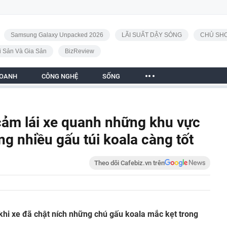
Samsung Galaxy Unpacked 2026
LÃI SUẤT DẬY SÓNG
CHỦ SHO
i Sản Và Gia Sản
BizReview
DOANH
CÔNG NGHỆ
SỐNG
cảm lái xe quanh những khu vực
ng nhiều gấu túi koala càng tốt
Theo dõi Cafebiz.vn trên
khi xe đã chật ních những chú gấu koala mắc kẹt trong