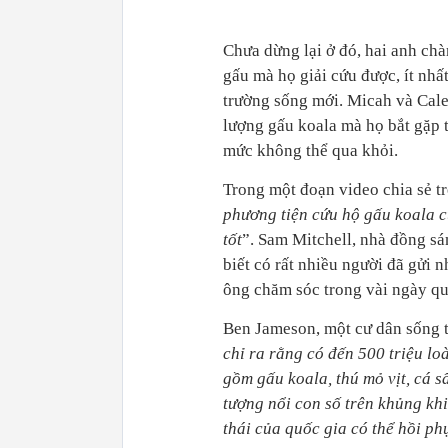
Chưa dừng lại ở đó, hai anh chà
gấu mà họ giải cứu được, ít nhấ
trường sống mới. Micah và Cale
lượng gấu koala mà họ bắt gặp 
mức không thể qua khỏi.
Trong một đoạn video chia sẻ tr
phương tiện cứu hộ gấu koala c
tốt
”. Sam Mitchell, nhà đồng s
biết có rất nhiều người đã gửi
ông chăm sóc trong vài ngày qua
Ben Jameson, một cư dân sống tạ
chỉ ra rằng có đến 500 triệu lo
gồm gấu koala, thú mỏ vịt, cá s
tượng nổi con số trên khủng khi
thái của quốc gia có thể hồi p